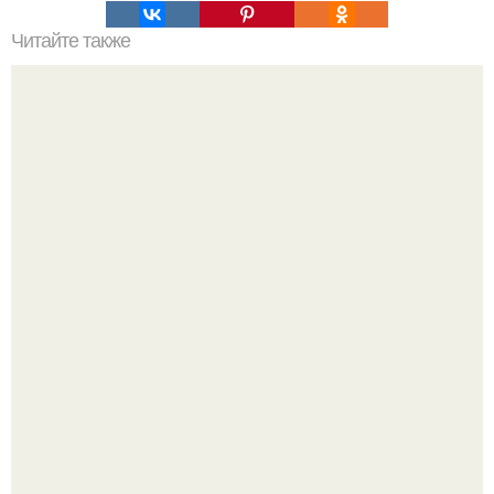
Читайте также
Девчонки думали, что сейчас подъедет лакшери мерс,
стёкла в хлам, салон в алькантаре и пацан в рубашке
нараспашку.