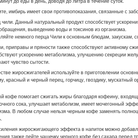
минут до еды в день, доводя до литра в течение суток.
те, имбирь имеет свои противопоказания, связанные с заб
 чили. Данный натуральный продукт способствует ускорен
обращения, выведению воды и токсинов из организма.
ляйте немного перца Чили к основным блюдам, закускам, с
и, приправы и пряности также способствуют активному сжиг
бствуют ускорению метаболизма, улучшению секреции желу
ают чувство сытости.
естве жиросжигателей используйте в приготовлении основны
му, красный и черный перец, горчицу, гвоздику, мускатный о
й кофе помогает сжигать жиры благодаря кофеину, входяще
очного сока, улучшает метаболизм, имеет мочегонный эффек
изма. В любом случае нельзя черным кофе заменять полноц
.
силения жиросжигающего эффекта в напиток можно добавля
ения также пейте чашечку черного кофе без сахара перед 