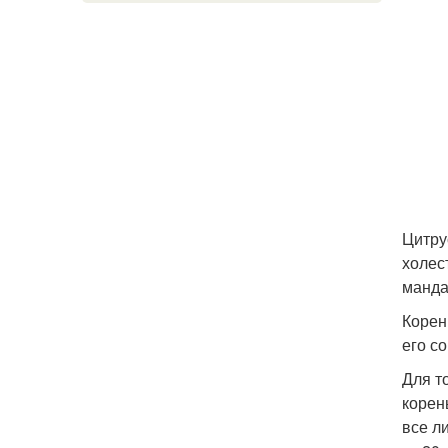
Цитру
холес
манда
Корен
его с
Для т
корен
все л