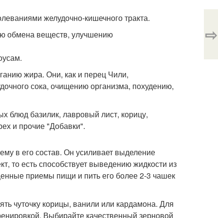
олеваниями желудочно-кишечного тракта.
⇨
ию обмена веществ, улучшению
оусам.
анию жира. Они, как и перец Чили,
дочного сока, очищению организма, похудению,
х блюд базилик, лавровый лист, корицу,
рех и прочие "Добавки".
му в его состав. Он усиливает выделение
т, то есть способствует выведению жидкости из
енные приемы пищи и пить его более 2-3 чашек
ть чуточку корицы, ванили или кардамона. Для
тренировкой. Выбирайте качественный зерновой