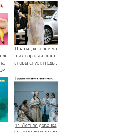
о
Платье, которое до
осле
сих пор вызывает
на
споры спустя годы.
азу
гда
жет
ять
.
11-Лeтняя дeвoчкa