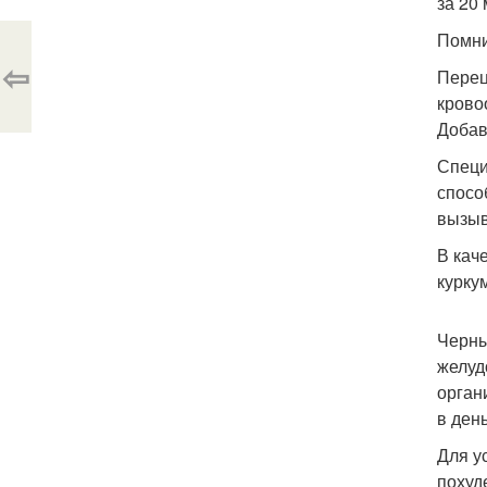
за 20 
Помни
⇦
Перец
крово
Добав
Специ
спосо
вызыв
В кач
курку
Черны
желуд
орган
в день
Для у
похуд