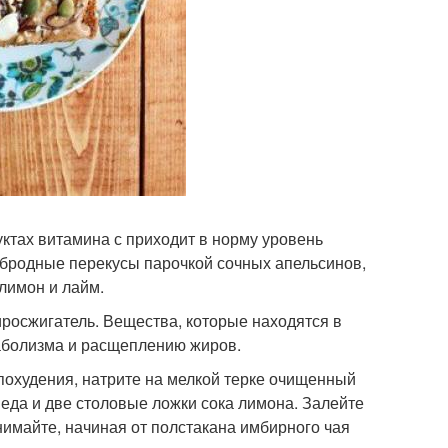
тах витамина с приходит в норму уровень
рбродные перекусы парочкой сочных апельсинов,
лимон и лайм.
росжигатель. Вещества, которые находятся в
аболизма и расщеплению жиров.
похудения, натрите на мелкой терке очищенный
меда и две столовые ложки сока лимона. Залейте
нимайте, начиная от полстакана имбирного чая