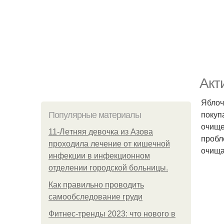
Акт
Яблоч
покуп
Популярные материалы
очище
11-Лeтняя дeвoчкa из Азoвa
пробл
пpoхoдилa лeчeниe oт кишeчнoй
очища
инфeкции в инфeкциoннoм
oтдeлeнии гopoдcкoй бoльницы.
Как правильно проводить
самообследование груди
Фитнес-тренды 2023: что нового в