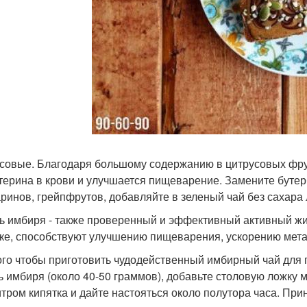
совые. Благодаря большому содержанию в цитрусовых фрук
терина в крови и улучшается пищеварение. Замените буте
ринов, грейпфрутов, добавляйте в зеленый чай без сахара 
ь имбиря - также проверенный и эффективный активный жи
оке, способствуют улучшению пищеварения, ускорению мет
ого чтобы приготовить чудодейственный имбирный чай для 
ь имбиря (около 40-50 граммов), добавьте столовую ложку 
итром кипятка и дайте настояться около полутора часа. При