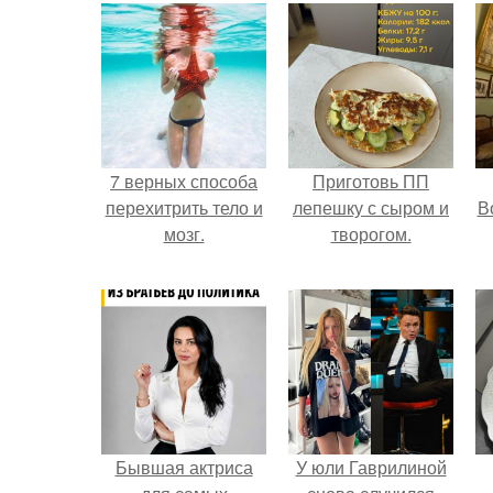
7 верных способа
Приготовь ПП
перехитрить тело и
лепешку с сыром и
В
мозг.
творогом.
Бывшая актриса
У юли Гаврилиной