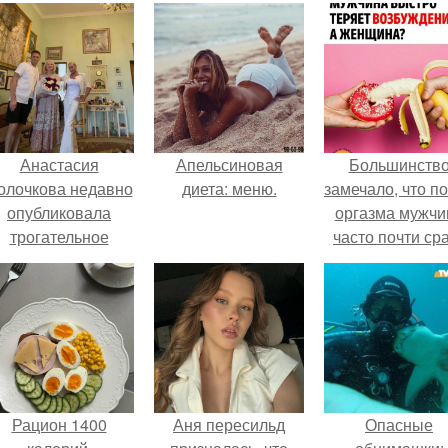
Анастасия
Апельсиновая
Большинств
олочкова недавно
диета: меню.
замечало, что п
опубликовала
оргазма мужчи
трогательное
часто почти ср
совместное фото
теряет
со своей мамой, к
возбуждение, то
которой она
как женщина мо
приехала в гости.
дольше сохран
возбуждение
Рацион 1400
Аня пересильд
Опасные