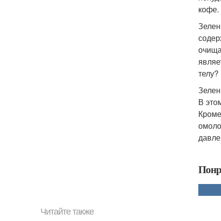
кофе.
Зелен
содер
очища
являе
телу?
Зелен
В это
Кроме
омоло
давле
Понр
Читайте также