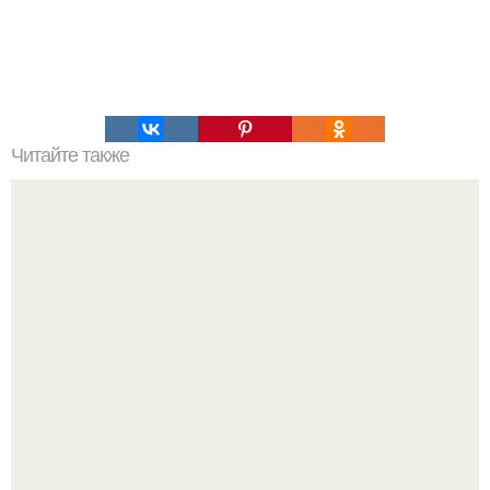
Читайте также
Диагноз под сомнением: как экстренные публикации
лерчек из клиники обострили скандал с повторной
проверкой прокуратуры.