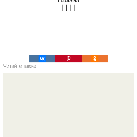
Читайте также
Узнайте главный секрет красоты Клеопатры: как царица
Египта сохраняла свою молодость и красоту