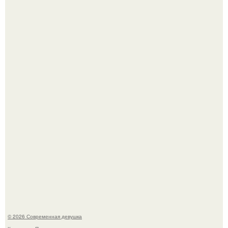
Рацион 1400 калорий.
Кристина асмус опубликовала пляжные фото с 12-
летней дочерью от Гарика Харламова.
© 2026 Современная девушка