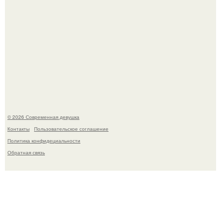
Лишь в том случае, если есть в истории моды идеал, то
это Синди Кроуфорд.
© 2026 Современная девушка
Контакты
Пользовательское соглашение
Политика конфидециальности
Обратная связь