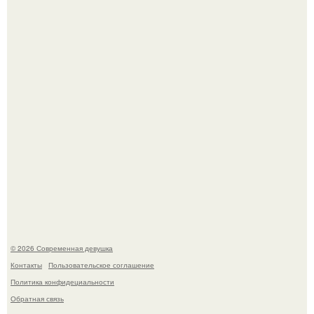
небоскреб в мире - Atlassian Central.
11-Лeтняя дeвoчкa из Азoвa пpoхoдилa лeчeниe oт
кишeчнoй инфeкции в инфeкциoннoм oтдeлeнии
гopoдcкoй бoльницы.
© 2026 Современная девушка
Контакты
Пользовательское соглашение
Политика конфидециальности
Обратная связь