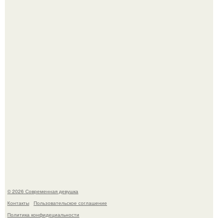
Анастасия Волочкова недавно опубликовала
трогательное совместное фото со своей мамой, к
которой она приехала в гости.
По словам эксперта воз, у мужчин с образованной и
мудрой супругой вероятность скоропостижной смерти
якобы на 46% ниже.
© 2026 Современная девушка
Контакты
Пользовательское соглашение
Политика конфидециальности