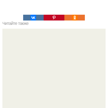
Читайте также
5 естественных способов избавиться от целюллита!