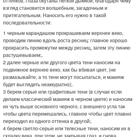
оттенков, глаза окутаны легкой дымкой, благодаря чему
взгляд становится волшебным, загадочным и
притягательным. Наносить его нужно в такой
последовательности:
1 черным карандашом прокрашиваем верхнее веко,
проводим линию вдоль роста ресниц: главное хорошо
прокрасить промежутки между ресниц, затем эту линию
растушевываем;.
2 далее черные или другого цвета тени наносим на
подвижное верхнее веко, как бы вбивая цвет, (не
размазывайте, а то тени могут посыпаться, и макияж
будет выглядеть неаккуратно);.
3 берем серые или графитовые тени (в случае если
делаем классический макияж в черном цвете) и наносим
их чуть выше основного черного, с внешнего угла так
чтобы цвета перемешались, главное чтобы цвет плавно
переходил из одного оттенка в другой;.
4 берем светло-серые или телесные тени, наносим их в
складку века, при этом, не закрывая глаз, и снова