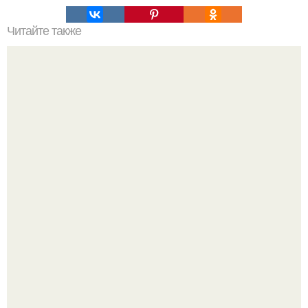
Читайте также
9 обязательных упражнений для красивой фигуры.
Ловим вдохновение на август (и уже очень мы хотим в
отпуск).