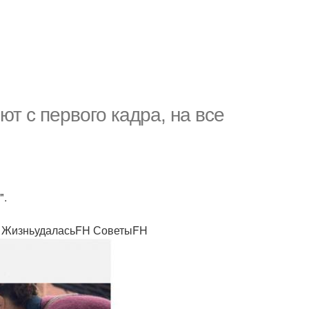
т с первого кадра, на все
".
а" ЖизньудаласьFH СоветыFH