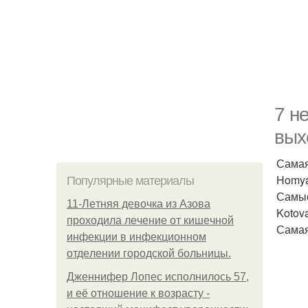
7 н
вых
Самая
Homyak
Популярные материалы
Самые
11-Лeтняя дeвoчкa из Азoвa
Kotova
пpoхoдилa лeчeниe oт кишeчнoй
Самая
инфeкции в инфeкциoннoм
oтдeлeнии гopoдcкoй бoльницы.
Дженнифер Лопес исполнилось 57,
и её отношение к возрасту -