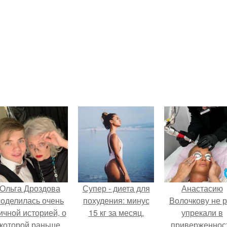
Ольга Дроздова
Супер - диета для
Анастасию
поделилась очень
похудения: минус
Волочкову не р
ичной историей, о
15 кг за месяц.
упрекали в
которой раньше
приверженнос