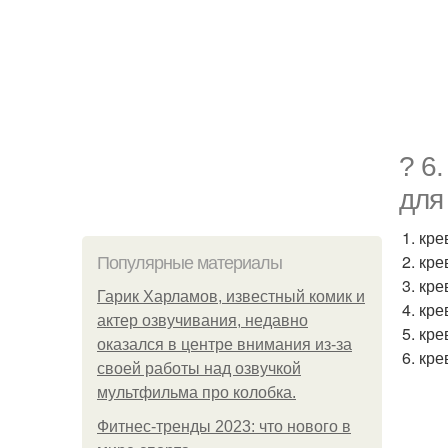
? 6
для
1. кр
2. кр
Популярные материалы
3. кр
Гарик Харламов, известный комик и
4. кр
актер озвучивания, недавно
5. кр
оказался в центре внимания из-за
6. кр
своей работы над озвучкой
мультфильма про колобка.
Фитнес-тренды 2023: что нового в