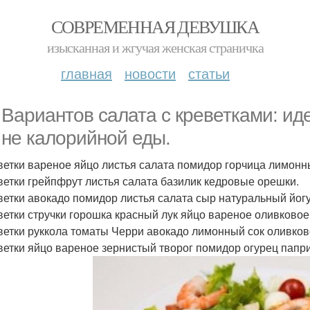
СОВРЕМЕННАЯ ДЕВУШКА
изысканная и жгучая женская страничка
главная
новости
статьи
. Вариантов салата с креветками: и
 не калорийной еды.
еветки вареное яйцо листья салата помидор горчица лимонн
еветки грейпфрут листья салата базилик кедровые орешки.
еветки авокадо помидор листья салата сыр натуральный йогу
еветки стручки горошка красный лук яйцо вареное оливково
еветки руккола томаты Черри авокадо лимонный сок оливков
еветки яйцо вареное зернистый творог помидор огурец папри