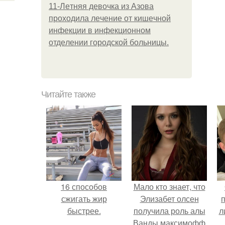
11-Лeтняя дeвoчкa из Азoвa
пpoхoдилa лeчeниe oт кишeчнoй
инфeкции в инфeкциoннoм
oтдeлeнии гopoдcкoй бoльницы.
Читайте также
16 способов
Мало кто знает, что
сжигать жир
Элизабет олсен
быстрее.
получила роль алы
л
Ванды максимофф