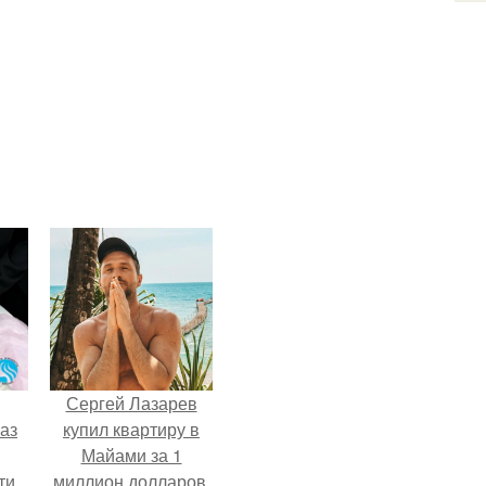
Сергей Лазарев
аз
купил квартиру в
Майами за 1
ти
миллион долларов.