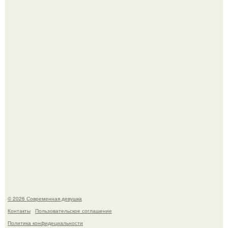
В этой истории не было подпольного кабинета и
"Мастера После Двухнедельных Курсов".
Анастасию Волочкову не раз упрекали в
приверженности устаревшим бьюти - процедурам.
© 2026 Современная девушка
Контакты
Пользовательское соглашение
Политика конфидециальности