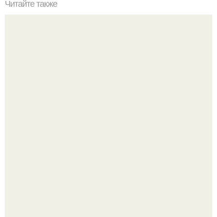
Читайте также
Супер - диета для похудения: минус 15 кг за месяц.
Итальяно веро: Орнелла мути упаковала чемоданы и
готовится обзавестись красным паспортом.