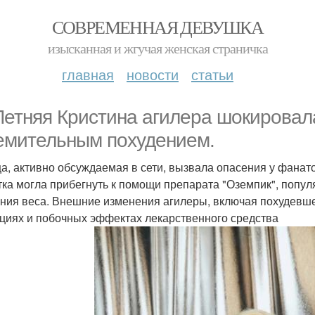
СОВРЕМЕННАЯ ДЕВУШКА
изысканная и жгучая женская страничка
главная
новости
статьи
Летняя Кристина агилера шокировал
емительным похудением.
а, активно обсуждаемая в сети, вызвала опасения у фанато
тка могла прибегнуть к помощи препарата "Оземпик", попул
ния веса. Внешние изменения агилеры, включая похудевшее
циях и побочных эффектах лекарственного средства