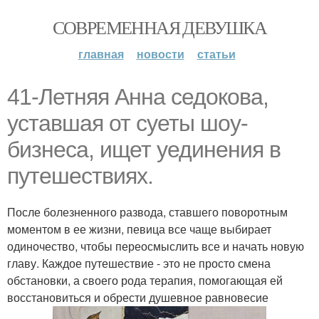
СОВРЕМЕННАЯ ДЕВУШКА
главная
новости
статьи
41-Летняя Анна седокова,
уставшая от суеты шоу-
бизнеса, ищет уединения в
путешествиях.
После болезненного развода, ставшего поворотным
моментом в ее жизни, певица все чаще выбирает
одиночество, чтобы переосмыслить все и начать новую
главу. Каждое путешествие - это не просто смена
обстановки, а своего рода терапия, помогающая ей
восстановиться и обрести душевное равновесие