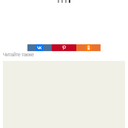
Читайте также
Супер - диета для похудения: минус 15 кг за месяц.