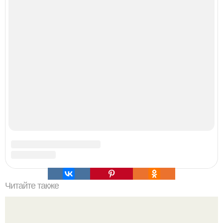
Джастин и хейли бибер, которые в прошлом месяце
отметили восьмую годовщину помолвки, показали новые
фото с совместного отдыха.
-"Пчела, пчела …".