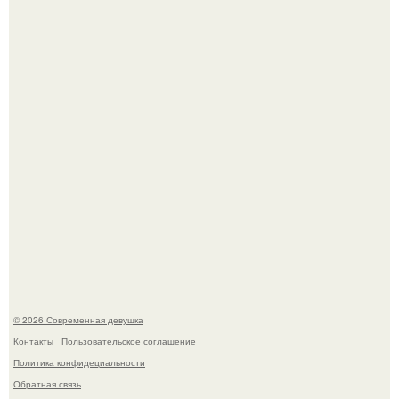
ингредиент для полезных напитков и блюд.
Мужчины с умными и образованными супругами реже
сталкиваются с внезапной смертью, заявила эксперт
воз.
© 2026 Современная девушка
Контакты
Пользовательское соглашение
Политика конфидециальности
Обратная связь