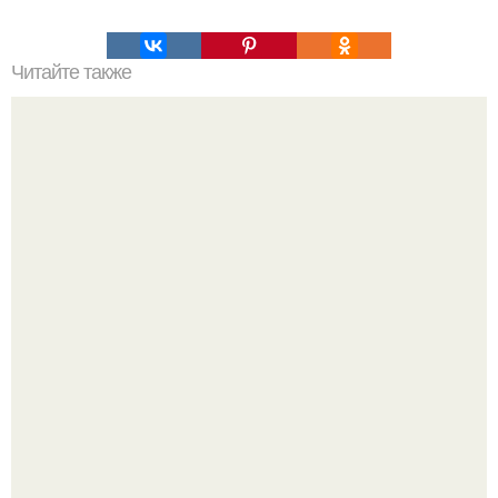
Читайте также
Куриные сосиски. На 100 г: белка 16, 8 г, жира 1 г,
углеводов 1, 7 г, 87, 5 ккал.