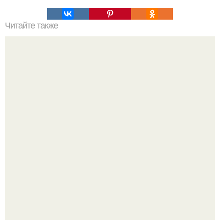
Читайте также
Избавилась на 2 месяца от волос на ногах, руках,
подмышками … без боли.