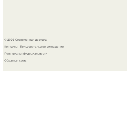
У юли Гаврилиной снова случился конфликт с комиком
Ильей Соболевым.
© 2026 Современная девушка
Контакты
Пользовательское соглашение
Политика конфидециальности
Обратная связь