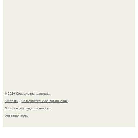
якобы на 46% ниже.
Рацион 1400 калорий.
© 2026 Современная девушка
Контакты
Пользовательское соглашение
Политика конфидециальности
Обратная связь