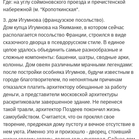
Где: на углу соймоновского проезда и пречистенской
набережной (м. "Кропоткинская".
3. дом Игумнова (французское посольство).
Дом купца Игумнова на Якиманке, в котором сейчас
располагается посольство Франции, строился в виде
сказочного дворца в псевдорусском стиле. В единое
целое удалось объединить самые разнообразные и
сложные компоненты: башенки, шатры, сводные арки,
колонны. Дом овеян различными мрачными легендами:
после постройки особняка Игумнов, будучи известным в
городе благотворителем, по непонятным причинам
отказался платить архитектору обещанные за работу
деньги, а представители московской архитектуры
раскритиковали завершенное здание. Не перенеся
такой травли, архитектор Поздеев покончил жизнь
самоубийством. Считается, что он проклял свое
творение, предрекая дому пустоту и вечное отсутствие в
нем уюта. Именно это и произошло - дворец, стоивший
жизни своему автору, долгие годы пустовал. Сейчас дом