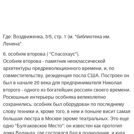
Где: Воздвиженка, 3/5, стр. 1 (м. "библиотека им.
Ленина".
6. особняк второва ( "Спасохаус").
Особняк второва - памятник неоклассической
архитектуры предреволюционного времени, и, по
совместительству, резиденция посла США. Построен он
был в начале 20 века для предпринимателя Николая
второго - одного из богатейших россиян своего времени.
Роскошные интерьеры особняка великолепно
сохранились: особняк был оборудован по последнему
слову техники и, кроме того, в нем и поныне висит самая
большая люстра в Москве (кроме театральных. Это еще
одно "Булгаковское Место": он известен как прототип
дома Воланда, где состоялся бал в полнолуние, и куда