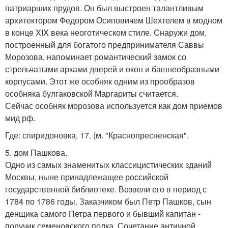
патриарших прудов. Он был выстроен талантливым
архитектором Федором Осиповичем Шехтелем в модном
в конце XIX века неоготическом стиле. Снаружи дом,
построенный для богатого предпринимателя Саввы
Морозова, напоминает романтический замок со
стрельчатыми арками дверей и окон и башнеобразными
корпусами. Этот же особняк одним из прообразов
особняка булгаковской Маргариты считается.
Сейчас особняк морозова используется как дом приемов
мид рф.
Где: спиридоновка, 17. (м. "Краснопресненская".
5. дом Пашкова.
Одно из самых знаменитых классицистических зданий
Москвы, ныне принадлежащее российской
государственной библиотеке. Возвели его в период с
1784 по 1786 годы. Заказчиком был Петр Пашков, сын
денщика самого Петра первого и бывший капитан -
поручик семеновского полка. Сочетание античной