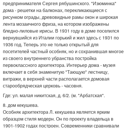
предпринимателя Сергея рябушинского. "Изюминка"
дома - решетки на балконах, перекликающиеся с
рисунком ограды, древовидные рамы окон и широкая
лента мозаичного фриза, на котором изображены
бледно-лиловые ирисы. В 1931 году в доме поселился
вернувшийся из Италии горький и жил здесь с 1931 по
1936 год. Теперь это не только открытый для
посетителей частный особняк, но и сохранившая многое
из своего внутреннего убранства постройка
первоклассного архитектора. Интерьер дома - музея
включает в себя знаменитую "Тающую" лестницу,
витражи, в верхней части располагается домовая
старообрядческая церковь - часовня.
Где: ул. малая никитская, д. 6/2. (м. "Арбатская".
8. дом кекушева.
Особняк архитектора Л. кекушева является ярким
образцом стиля модерн. Он по проекту владельца в
1901-1902 годах построен. Современники сравнивали