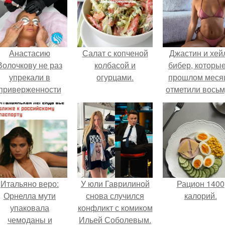
Анастасию
Салат с копченой
Джастин и хей
Волочкову не раз
колбасой и
бибер, которые
упрекали в
огурцами.
прошлом меся
приверженности
отметили вось
старевшим бьюти -
годовщину
процедурам.
помолвки, пока
новые фото 
совместного
отдыха.
Итальяно веро:
У юли Гаврилиной
Рацион 1400
Орнелла мути
снова случился
калорий.
упаковала
конфликт с комиком
чемоданы и
Ильей Соболевым.