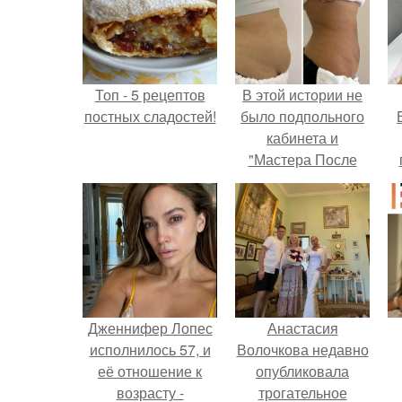
Топ - 5 рецептов
В этой истории не
постных сладостей!
было подпольного
кабинета и
"Мастера После
Двухнедельных
у
Курсов".
Дженнифер Лопес
Анастасия
исполнилось 57, и
Волочкова недавно
её отношение к
опубликовала
возрасту -
трогательное