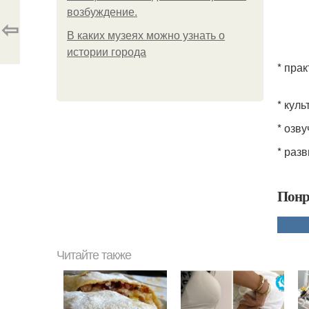
возбуждение.
⇦
В каких музеях можно узнать о
истории города
* пра
* кул
* озв
* раз
Понр
Читайте также