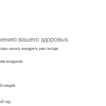
жению вашего здоровья.
товы начать внедрять уже сегодя.
жим воздухом.
ой пищей.
й год.