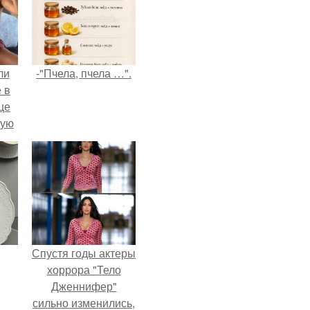
ли
-"Пчела, пчела …".
 в
це
мую
зали
с
Спустя годы актеры
хоррора "Тело
Дженнифер"
сильно изменились,