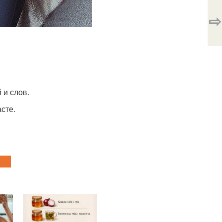
⇨
 и слов.
сте.