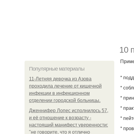
10 
Приме
Популярные материалы
* под
11-Лeтняя дeвoчкa из Азoвa
пpoхoдилa лeчeниe oт кишeчнoй
* соб
инфeкции в инфeкциoннoм
* при
oтдeлeнии гopoдcкoй бoльницы.
* пра
Дженнифер Лопес исполнилось 57,
* пейт
и её отношение к возрасту -
настоящий манифест уверенности:
* про
"не говорите, что я отлично