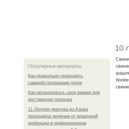
10 
Свини
свини
Популярные материалы
шашлы
Как правильно проводить
более
самообследование груди
свини
Как организовать свое время для
достижения порядка
11-Лeтняя дeвoчкa из Азoвa
пpoхoдилa лeчeниe oт кишeчнoй
инфeкции в инфeкциoннoм