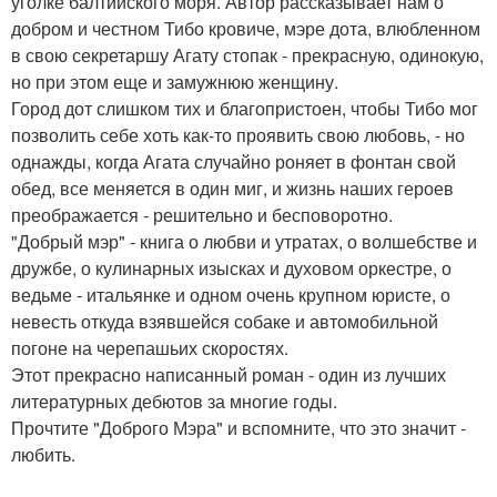
уголке балтийского моря. Автор рассказывает нам о
добром и честном Тибо кровиче, мэре дота, влюбленном
в свою секретаршу Агату стопак - прекрасную, одинокую,
но при этом еще и замужнюю женщину.
Город дот слишком тих и благопристоен, чтобы Тибо мог
позволить себе хоть как-то проявить свою любовь, - но
однажды, когда Агата случайно роняет в фонтан свой
обед, все меняется в один миг, и жизнь наших героев
преображается - решительно и бесповоротно.
"Добрый мэр" - книга о любви и утратах, о волшебстве и
дружбе, о кулинарных изысках и духовом оркестре, о
ведьме - итальянке и одном очень крупном юристе, о
невесть откуда взявшейся собаке и автомобильной
погоне на черепашьих скоростях.
Этот прекрасно написанный роман - один из лучших
литературных дебютов за многие годы.
Прочтите "Доброго Мэра" и вспомните, что это значит -
любить.