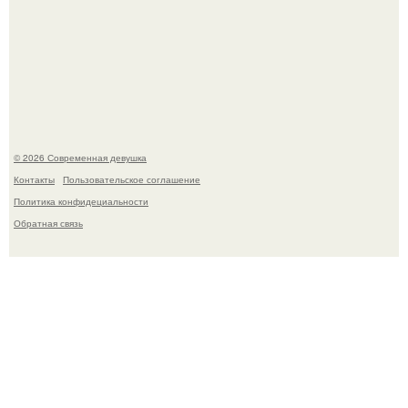
Девушка разместила объявление о чёрном котёнке, и
первого малыша быстро забрали в новый дом.
© 2026 Современная девушка
Контакты
Пользовательское соглашение
Политика конфидециальности
Обратная связь