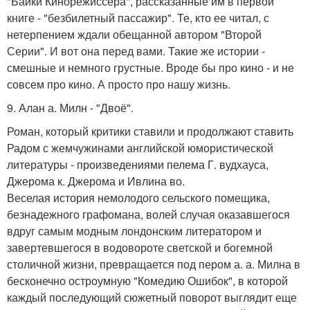
"Байки Кинорежиссера", рассказанные им в первой
книге - "безбилетный пассажир". Те, кто ее читал, с
нетерпением ждали обещанной автором "Второй
Серии". И вот она перед вами. Такие же истории -
смешные и немного грустные. Вроде бы про кино - и не
совсем про кино. А просто про нашу жизнь.
9. Алан а. Милн - "Двоё".
Роман, который критики ставили и продолжают ставить
Радом с жемчужинами английской юмористической
литературы - произведениями пелема Г. вудхауса,
Джерома к. Джерома и Ивлина во.
Веселая история немолодого сельского помещика,
безнадежного графомана, волей случая оказавшегося
вдруг самым модным лондонским литератором и
завертевшегося в водовороте светской и богемной
столичной жизни, превращается под пером а. а. Милна в
бесконечно остроумную "Комедию Ошибок", в которой
каждый последующий сюжетный поворот выглядит еще