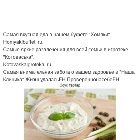
Самая вкусная еда в нашем буфете "Хомяки".
Homyakibuffet. ru.
Самые яркие развлечения для всей семьи в игротеке
"Котоваська".
Kotovaskaigroteka. ru.
Самая внимательная забота о вашем здоровье в "Наша
Клиника" ЖизньудаласьFH ПровереннонасебеFH