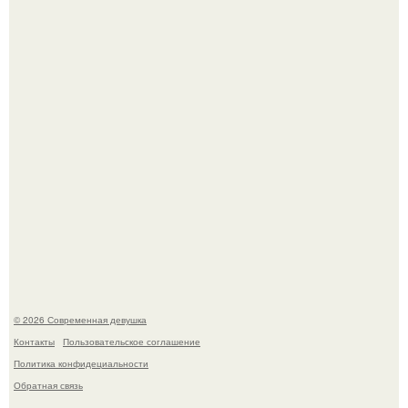
часто почти сразу теряет возбуждение, тогда как
женщина может дольше сохранять возбуждение.
Бывшая актриса для самых взрослых амаранта Хэнк
стала сенатором в Колумбии.
© 2026 Современная девушка
Контакты
Пользовательское соглашение
Политика конфидециальности
Обратная связь