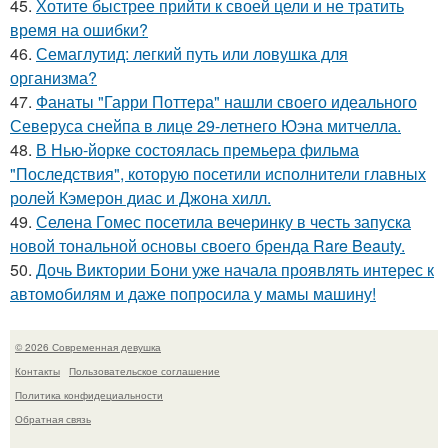
45.
Хотите быстрее прийти к своей цели и не тратить
время на ошибки?
46.
Семаглутид: легкий путь или ловушка для
организма?
47.
Фанаты "Гарри Поттера" нашли своего идеального
Северуса снейпа в лице 29-летнего Юэна митчелла.
48.
В Нью-йорке состоялась премьера фильма
"Последствия", которую посетили исполнители главных
ролей Кэмерон диас и Джона хилл.
49.
Селена Гомес посетила вечеринку в честь запуска
новой тональной основы своего бренда Rare Beauty.
50.
Дочь Виктории Бони уже начала проявлять интерес к
автомобилям и даже попросила у мамы машину!
© 2026 Современная девушка
Контакты
Пользовательское соглашение
Политика конфидециальности
Обратная связь