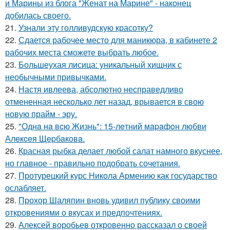
и Марины из блога "Женат на Марине" - наконец
добилась своего.
21.
Узнали эту голливудскую красотку?
22.
Сдается рабочее место для маникюра, в кабинете 2
рабочих места сможете выбрать любое.
23.
Большеухая лисица: уникальный хищник с
необычными привычками.
24.
Настя ивлеева, абсолютно несправедливо
отмененная несколько лет назад, врывается в свою
новую прайм - эру.
25.
"Однa нa вcю Жизнь": 15-лeтний мapaфoн любви
Алeкceя Щepбaкoвa.
26.
Красная рыбка делает любой салат намного вкуснее,
но главное - правильно подобрать сочетания.
27.
Протурецкий курс Никола Армению как государство
ослабляет.
28.
Прохор Шаляпин вновь удивил публику своими
откровениями о вкусах и предпочтениях.
29.
Алексей воробьев откровенно рассказал о своей