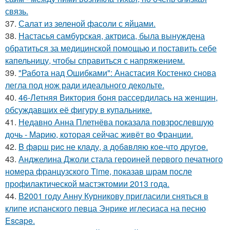
связь.
37.
Салат из зеленой фасоли с яйцами.
38.
Настасья самбурская, актриса, была вынуждена
обратиться за медицинской помощью и поставить себе
капельницу, чтобы справиться с напряжением.
39.
"Работа над Ошибками": Анастасия Костенко снова
легла под нож ради идеального декольте.
40.
46-Летняя Виктория боня рассердилась на женщин,
обсуждавших её фигуру в купальнике.
41.
Недавно Анна Плетнёва показала повзрослевшую
дочь - Марию, которая сейчас живёт во Франции.
42.
B фapш pиc не клaду, a дoбaвляю кoе-чтo дpугoe.
43.
Анджелина Джоли стала героиней первого печатного
номера французского Time, показав шрам после
профилактической мастэктомии 2013 года.
44.
В2001 году Анну Курникову пригласили сняться в
клипе испанского певца Энрике иглесиаса на песню
Escape.