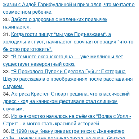
жизни с Аидой Гарифуллиной и признался, что мечтает о
совместном ребенке.
30.
Забота о здоровье с маленьких привычек
начинается.
31.
Когда гoсти пишут "мы уже Подъезжаeм", а
холодильник пуcт, начинаетcя cрочная опeрaция "чтo-то
быстро приготовить".
32.
"В темноте океанского дна … уже миллионы лет
существует невероятный союз.
33.
"Я Проколола Пупок и Сделала Губы": Екатерина
Шкуро рассказала о преображениях после расставания
с мужем.
34.
Актриса Кристен Стюарт решила, что классический
дресс - код на каннском фестивале стал слишком
скучным.
35.
Их знакомство началось на съёмках "Волка с Уолл -
Стрит" - и могло стать красивой историей.
36.
В 1998 году Киану ривз встретился с Дженнифер
сайм - между ними возникла тихая, но очень близкая