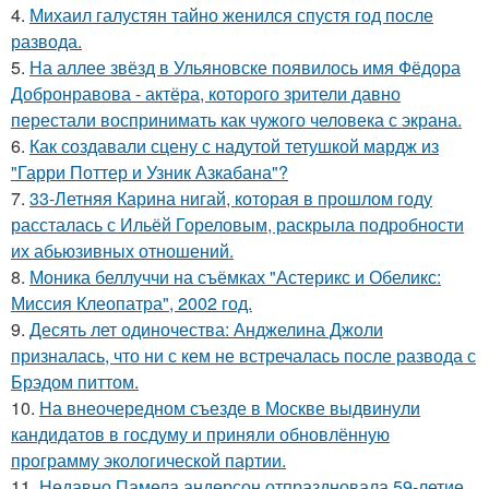
4.
Михаил галустян тайно женился спустя год после
развода.
5.
На аллее звёзд в Ульяновске появилось имя Фёдора
Добронравова - актёра, которого зрители давно
перестали воспринимать как чужого человека с экрана.
6.
Как создавали сцену с надутой тетушкой мардж из
"Гарри Поттер и Узник Азкабана"?
7.
33-Летняя Карина нигай, которая в прошлом году
рассталась с Ильёй Гореловым, раскрыла подробности
их абьюзивных отношений.
8.
Моника беллуччи на съёмках "Астерикс и Обеликс:
Миссия Клеопатра", 2002 год.
9.
Десять лет одиночества: Анджелина Джоли
призналась, что ни с кем не встречалась после развода с
Брэдом питтом.
10.
На внеочередном съезде в Москве выдвинули
кандидатов в госдуму и приняли обновлённую
программу экологической партии.
11.
Недавно Памела андерсон отпраздновала 59-летие.