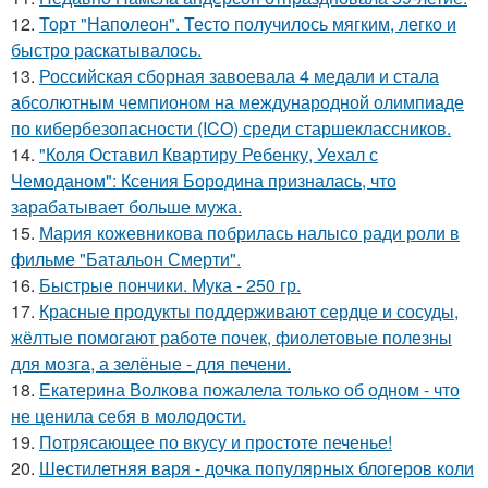
12.
Торт "Наполеон". Тесто получилось мягким, легко и
быстро раскатывалось.
13.
Российская сборная завоевала 4 медали и стала
абсолютным чемпионом на международной олимпиаде
по кибербезопасности (ICO) среди старшеклассников.
14.
"Коля Оставил Квартиру Ребенку, Уехал с
Чемоданом": Ксения Бородина призналась, что
зарабатывает больше мужа.
15.
Мария кожевникова побрилась налысо ради роли в
фильме "Батальон Смерти".
16.
Быстрые пончики. Мука - 250 гр.
17.
Красные продукты поддерживают сердце и сосуды,
жёлтые помогают работе почек, фиолетовые полезны
для мозга, а зелёные - для печени.
18.
Екатерина Волкова пожалела только об одном - что
не ценила себя в молодости.
19.
Потрясающее по вкусу и простоте печенье!
20.
Шестилетняя варя - дочка популярных блогеров коли