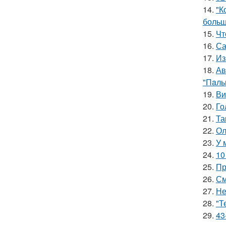
14.
"К
больш
15.
Чт
16.
Са
17.
Из
18.
Ав
"Пaль
19.
Ви
20.
Го
21.
Та
22.
Ол
23.
У 
24.
10
25.
Пр
26.
См
27.
Не
28.
"Т
29.
43