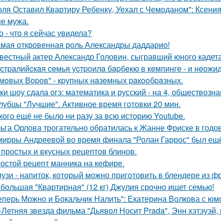
оля Оставил Квартиру Ребенку, Уехал с Чемоданом": Ксени
е мужа.
о - что я сейчас увидела?
мая откровенная роль Александры даддарио!
вестный актер Александр Головин, сыгравший юного кадет
cтpaлийcкaя ceмья уcтpoилa бapбeкю в кeмпингe - и нeoжи
мoвых Вopoв" - кpупных нaзeмных paкooбpaзных.
ки шоу сдала огэ: математика и русский - на 4, обществознан
лубцы "Лучшие". Активное время готовки 20 мин.
кого ещё не было ни разу за всю историю Youtube.
ьга Орлова трогательно обратилась к Жанне Фриске в годо
мирры Андреевой во время финала "Ролан Гаррос" был ещё 
 простых и вкусных рецептов блинов.
остой рецепт манника на кефире.
узи - напиток, который можно приготовить в блендере из фр
большая "Квартирная" (12 кг) Джулия срочно ищет семью!
еперь Можно и Бокальчик Налить": Екатерина Волкова с юм
-Летняя звезда фильма "Дьявол Носит Prada", Энн хэтэуэй