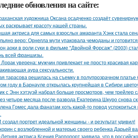
ледние обновления на сайте:
раханская художница Оксана осадченко создаёт сувенирну
ых раскрывает красоту нашей страны.
шая актриса для самых взрослых амаранта Хэнк стала сен
льяно веро: Орнелла мути упаковала чемоданы и готовится
он аоки в роли суки в фильме "Двойной Форсаж" (2003) ст
нь всей франшизы.
 Лорак уверена: мужчин привлекает не просто красивая карт
акивающая аура сексуальности.
ая тарасова решилась на съемку в полупрозрачном платье 
том году в Барнауле открылась крупнейшая в Сибири цвето
ик с Энн хэтэуэй набрал больше просмотров, чем трейлер 
ез четыре месяца после развода Екатерина Шкуро снова сказ
лена Гомес дала фанатам хоть какой-то повод успокоиться
.
 создал портрет идеальной женщины - и результат удивил!
корин с возлюбленной и матерью своего ребенка Дарьей ва
-Летняя актриса Ксения Раппопорт заявила, что в российско