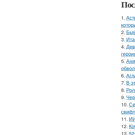
Пос
1.
Аст
котор
2.
Быв
3.
Ита
4.
Дев
герои
5.
Ани
обвол
6.
Агл
7.
В э
8.
Рол
9.
Чер
10.
Се
свифт
11.
ИИ
12.
Ко
13.
52