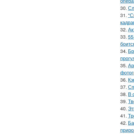
опера
30.
Сл
31.
"С
кадра
32.
Ак
33.
55
боитс
34.
Бр
прогу
35.
Ар
фотог
36.
Кэ
37.
Сп
38.
В 
39.
Тв
40.
Эт
41.
Тр
42.
Ба
приро