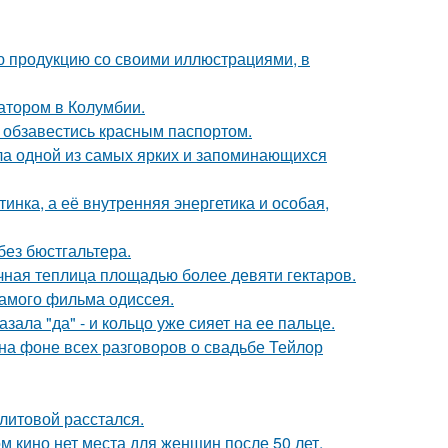
ю продукцию со своими иллюстрациями, в
атором в Колумбии.
 обзавестись красным паспортом.
ала одной из самых ярких и запоминающихся
инка, а её внутренняя энергетика и особая,
без бюстгальтера.
чная теплица площадью более девяти гектаров.
самого фильма одиссея.
ала "да" - и кольцо уже сияет на ее пальце.
 на фоне всех разговоров о свадьбе Тейлор
литовой расстался.
м кино нет места для женщин после 50 лет.