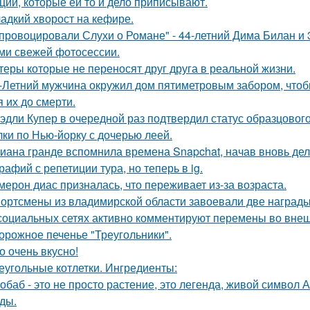
ций, которые ей то и дело приписывают.
адкий хворост на кефире.
провоцировали Слухи о Романе" - 44-летний Дима Билан и 
ми свежей фотосессии.
теры которые не переносят друг друга в реальной жизни.
-Летний мужчина окружил дом пятиметровым забором, чтобы
я их до смерти.
эдли Купер в очередной раз подтвердил статус образцового
лки по Нью-йорку с дочерью леей.
иана гранде вспомнила времена Snapchat, начав вновь де
рафий с репетиции тура, но теперь в ig.
мерон диас призналась, что переживает из-за возраста.
ортсмены из владимирской области завоевали две награды
социальных сетях активно комментируют перемены во вне
орожное печенье "Треугольники".
о очень вкусно!
еугольные котлетки. Ингредиенты:
обаб - это не просто растение, это легенда, живой символ
ды.