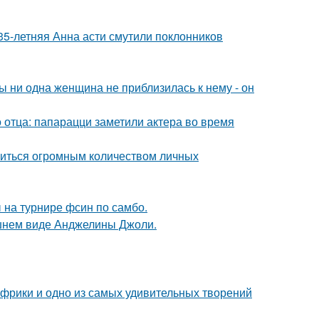
35-летняя Анна асти смутили поклонников
 ни одна женщина не приблизилась к нему - он
 отца: папарацци заметили актера во время
литься огромным количеством личных
 на турнире фсин по самбо.
шнем виде Анджелины Джоли.
 Африки и одно из самых удивительных творений