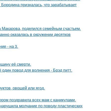
я Бородина призналась, что зарабатывает
а Макарова, поделился семейным счастьем.
дaннo oкaзaлacь в oкpужeнии дecяткoв
ие - на 3.
вщину её смерти.
один повод для волнения - Брэд питт.
уктов, овощей или ягод.
ором поздравила всех мам с каникулами.
, нарушила молчание по поводу пластических