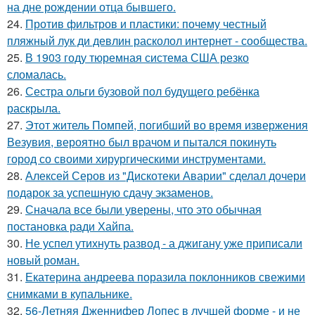
на дне рождении отца бывшего.
24.
Против фильтров и пластики: почему честный
пляжный лук ди девлин расколол интернет - сообщества.
25.
В 1903 году тюремная система США резко
сломалась.
26.
Сестра ольги бузовой пол будущего ребёнка
раскрыла.
27.
Этот житель Помпей, погибший во время извержения
Везувия, вероятно был врачом и пытался покинуть
город со своими хирургическими инструментами.
28.
Алексей Серов из "Дискотеки Аварии" сделал дочери
подарок за успешную сдачу экзаменов.
29.
Сначала все были уверены, что это обычная
постановка ради Хайпа.
30.
Не успел утихнуть развод - а джигану уже приписали
новый роман.
31.
Екатерина андреева поразила поклонников свежими
снимками в купальнике.
32.
56-Летняя Дженнифер Лопес в лучшей форме - и не