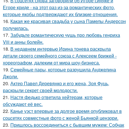
15.
В соцсетях снова заговорили об Игоре синяке и
Егоре криде - на этот раз из-за романтических фото,
которые якобы подтверждают их близкие отношения.
16.
Какая же красивая свадьба у сына Памелы Андерсон
получилась.
17.
Забудьте романтическую чушь про любовь генриха
Viii и анны болейн.
18.
В недавнем интервью Ирина тонева раскрыла
детали своего семейного союза с Алексеем брижей -
хореографом, далеким от мира шоу-бизнеса.
19.
Семейные пары, которые разрушила Анджелина
Джоли.
20.
Актер Павел Деревянко и его жена, Зоя Фуць,
раскрыли секрет своей молодости.
21.
Настя федько ответила хейтерам, которые
обсуждают её вес.
22.
Канье уэст впервые за долгое время опубликовал в
соцсетях совместные фото с женой Бьянкой цензори.
23.
Пришлось воссоединиться с бывшим мужем: Собчак