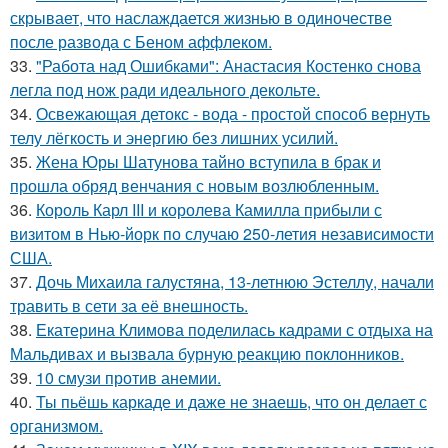
скрывает, что наслаждается жизнью в одиночестве
после развода с Беном аффлеком.
33.
"Работа над Ошибками": Анастасия Костенко снова
легла под нож ради идеального декольте.
34.
Освежающая детокс - вода - простой способ вернуть
телу лёгкость и энергию без лишних усилий.
35.
Жена Юры Шатунова тайно вступила в брак и
прошла обряд венчания с новым возлюбленным.
36.
Король Карл III и королева Камилла прибыли с
визитом в Нью-йорк по случаю 250-летия независимости
США.
37.
Дочь Михаила галустяна, 13-летнюю Эстеллу, начали
травить в сети за её внешность.
38.
Екатерина Климова поделилась кадрами с отдыха на
Мальдивах и вызвала бурную реакцию поклонников.
39.
10 смузи против анемии.
40.
Ты пьёшь каркаде и даже не знаешь, что он делает с
организмом.