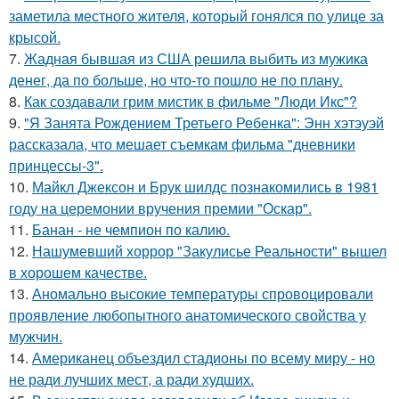
заметила местного жителя, который гонялся по улице за
крысой.
7.
Жадная бывшая из США решила выбить из мужика
денег, да по больше, но что-то пошло не по плану.
8.
Как создавали грим мистик в фильме "Люди Икс"?
9.
"Я Занята Рождением Третьего Ребенка": Энн хэтэуэй
рассказала, что мешает съемкам фильма "дневники
принцессы-3".
10.
Майкл Джексон и Брук шилдс познакомились в 1981
году на церемонии вручения премии "Оскар".
11.
Банан - не чемпион по калию.
12.
Нашумевший хоррор "Закулисье Реальности" вышел
в хорошем качестве.
13.
Аномально высокие температуры спровоцировали
проявление любопытного анатомического свойства у
мужчин.
14.
Американец объездил стадионы по всему миру - но
не ради лучших мест, а ради худших.