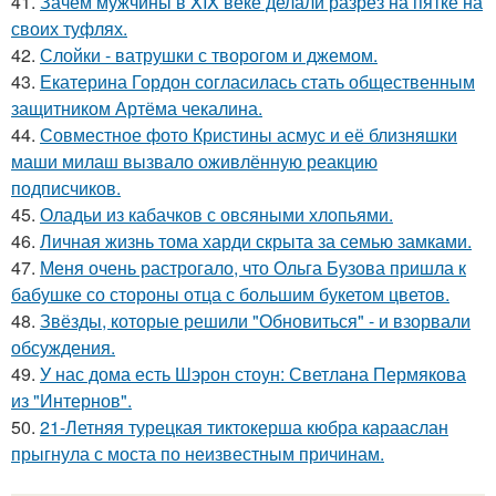
41.
Зачем мужчины в XIX веке делали разрез на пятке на
своих туфлях.
42.
Слойки - ватрушки с творогом и джемом.
43.
Екатерина Гордон согласилась стать общественным
защитником Артёма чекалина.
44.
Совместное фото Кристины асмус и её близняшки
маши милаш вызвало оживлённую реакцию
подписчиков.
45.
Оладьи из кабачков с овсяными хлопьями.
46.
Личная жизнь тома харди скрыта за семью замками.
47.
Меня очень растрогало, что Ольга Бузова пришла к
бабушке со стороны отца с большим букетом цветов.
48.
Звёзды, которые решили "Обновиться" - и взорвали
обсуждения.
49.
У нас дома есть Шэрон стоун: Светлана Пермякова
из "Интернов".
50.
21-Летняя турецкая тиктокерша кюбра карааслан
прыгнула с моста по неизвестным причинам.