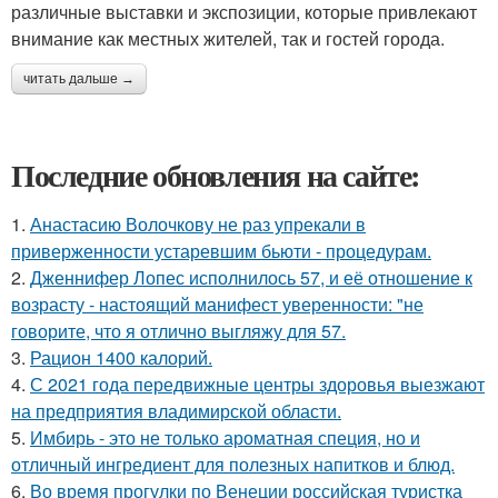
различные выставки и экспозиции, которые привлекают
внимание как местных жителей, так и гостей города.
читать дальше →
Последние обновления на сайте:
1.
Анастасию Волочкову не раз упрекали в
приверженности устаревшим бьюти - процедурам.
2.
Дженнифер Лопес исполнилось 57, и её отношение к
возрасту - настоящий манифест уверенности: "не
говорите, что я отлично выгляжу для 57.
3.
Рацион 1400 калорий.
4.
С 2021 года передвижные центры здоровья выезжают
на предприятия владимирской области.
5.
Имбирь - это не только ароматная специя, но и
отличный ингредиент для полезных напитков и блюд.
6.
Во время прогулки по Венеции российская туристка