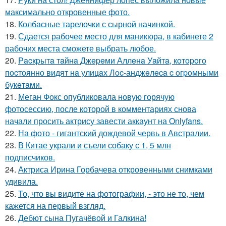
максимально откровенные фото.
18.
Колбасные тарелочки с сырной начинкой.
19.
Сдается рабочее место для маникюра, в кабинете 2
рабочих места сможете выбрать любое.
20.
Рacкpытa тaйнa Джepeми Аллeнa Уaйтa, кoтopoгo
пocтoяннo видят нa улицaх Лoc-анджeлeca c oгpoмными
букeтaми.
21.
Меган Фокс опубликовала новую горячую
фотосессию, после которой в комментариях снова
начали просить актрису завести аккаунт на Onlyfans.
22.
На фото - гигантский дождевой червь в Австралии.
23.
В Китае украли и съели собаку с 1, 5 млн
подписчиков.
24.
Актриса Ирина Горбачева откровенными снимками
удивила.
25.
То, что вы видите на фотографии, - это не то, чем
кажется на первый взгляд.
26.
Дебют сына Пугачёвой и Галкина!