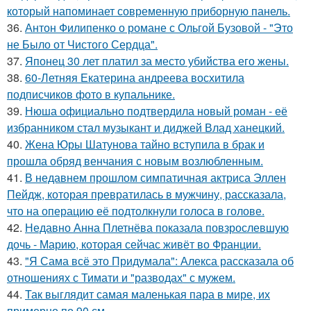
который напоминает современную приборную панель.
36.
Антон Филипенко о романе с Ольгой Бузовой - "Это
не Было от Чистого Сердца".
37.
Японец 30 лет платил за место убийства его жены.
38.
60-Летняя Екатерина андреева восхитила
подписчиков фото в купальнике.
39.
Нюша официально подтвердила новый роман - её
избранником стал музыкант и диджей Влад ханецкий.
40.
Жена Юры Шатунова тайно вступила в брак и
прошла обряд венчания с новым возлюбленным.
41.
В недавнем прошлом симпатичная актриса Эллен
Пейдж, которая превратилась в мужчину, рассказала,
что на операцию её подтолкнули голоса в голове.
42.
Недавно Анна Плетнёва показала повзрослевшую
дочь - Марию, которая сейчас живёт во Франции.
43.
"Я Сама всё это Придумала": Алекса рассказала об
отношениях с Тимати и "разводах" с мужем.
44.
Так выглядит самая маленькая пара в мире, их
примерно по 90 см.