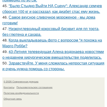
45.
"Было Стыдно Выйти НА Сцену": Александр семчев
сбросил 100 кг и рассказал, как диабет спас ему жизнь.
46.
Самое вкусное сливочное мороженое - мы дома
готовим!
47.
Низкоуглеводный кокосовый бисквит для пп торта,
без глютена и сахара.
48.
Когда выкладываешь фото с вопросом "я похожа на
Марго Робби?
49.
43-Летняя телеведущая Алена водонаева новостями
о недавнем хирургическом вмешательстве поделилась.
50.
Здравствуйте. У меня сложилась непростая ситуация
и очень нужна помощь со стороны.
© 2026 Современная девушка
Контакты
Пользовательское соглашение
Политика конфидециальности
Обратная связь