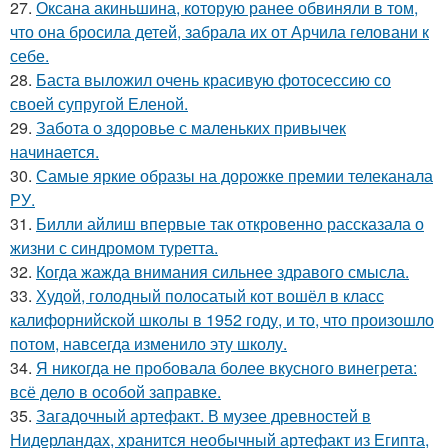
27.
Оксана акиньшина, которую ранее обвиняли в том,
что она бросила детей, забрала их от Арчила геловани к
себе.
28.
Баста выложил очень красивую фотосессию со
своей супругой Еленой.
29.
Забота о здоровье с маленьких привычек
начинается.
30.
Самые яркие образы на дорожке премии телеканала
РУ.
31.
Билли айлиш впервые так откровенно рассказала о
жизни с синдромом туретта.
32.
Когда жажда внимания сильнее здравого смысла.
33.
Худой, голодный полосатый кот вошёл в класс
калифорнийской школы в 1952 году, и то, что произошло
потом, навсегда изменило эту школу.
34.
Я никогда не пробовала более вкусного винегрета:
всё дело в особой заправке.
35.
Загадочный артефакт. В музее древностей в
Нидерландах, хранится необычный артефакт из Египта,