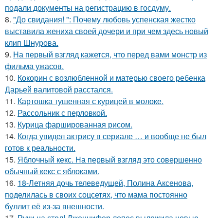
подали документы на регистрацию в госдуму.
8.
"До свидания! ": Почему любовь успенская жестко
выставила жениха своей дочери и при чем здесь новый
клип Шнурова.
9.
На первый взгляд кажется, что перед вами монстр из
фильма ужасов.
10.
Кокорин с возлюбленной и матерью своего ребенка
Дарьей валитовой расстался.
11.
Картошка тушенная с курицей в молоке.
12.
Рассольник с перловкой.
13.
Курица фаршированная рисом.
14.
Когда увидел актрису в сериале … и вообще не был
готов к реальности.
15.
Яблочный кекс. На первый взгляд это совершенно
обычный кекс с яблоками.
16.
18-Летняя дочь телеведущей, Полина Аксенова,
поделилась в своих соцсетях, что мама постоянно
буллит её из-за внешности.
17.
Руки на стол! Дженнифер лопес выложила новые