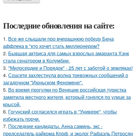
Последние обновления на сайте:
1.
Все же слышали про вчерашнюю победу Бена
аффлека в "кто хочет стать миллионером?
2.
Бывшая актриса для самых взрослых амаранта Хэнк
стала сенатором в Колумбии.
3.
"Милосердие и Порядок" - 25 лет с заботой о земляках!
4.
Соцсети захлестнула волна тревожных сообщений о
загадочном "Июньском Феномене".
5.
Во время прогулки по Венеции российская туристка
заметила местного жителя, который гонялся по улице за
крысой.
6.
Гогунский согласился играть в "Универе", чтобы
избежать порчи.
7.
Последние кандидаты. Анна саминь, экс -
председатель райкома Кпрф, и эколог Рафаэль Петросян