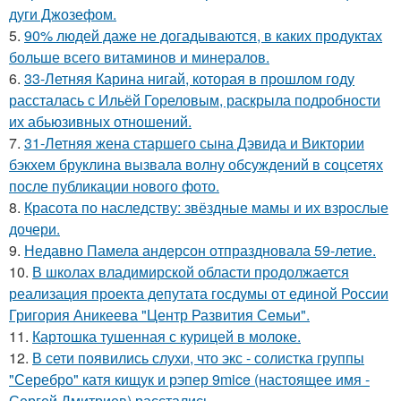
дуги Джозефом.
5.
90% людей даже не догадываются, в каких продуктах
больше всего витаминов и минералов.
6.
33-Летняя Карина нигай, которая в прошлом году
рассталась с Ильёй Гореловым, раскрыла подробности
их абьюзивных отношений.
7.
31-Летняя жена старшего сына Дэвида и Виктории
бэкхем бруклина вызвала волну обсуждений в соцсетях
после публикации нового фото.
8.
Красота по наследству: звёздные мамы и их взрослые
дочери.
9.
Недавно Памела андерсон отпраздновала 59-летие.
10.
В школах владимирской области продолжается
реализация проекта депутата госдумы от единой России
Григория Аникеева "Центр Развития Семьи".
11.
Картошка тушенная с курицей в молоке.
12.
В сети появились слухи, что экс - солистка группы
"Серебро" катя кищук и рэпер 9mice (настоящее имя -
Сергей Дмитриев) расстались.