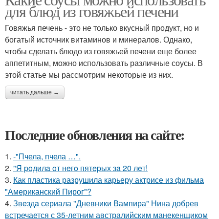
для блюд из говяжьей печени
Говяжья печень - это не только вкусный продукт, но и
богатый источник витаминов и минералов. Однако,
чтобы сделать блюдо из говяжьей печени еще более
аппетитным, можно использовать различные соусы. В
этой статье мы рассмотрим некоторые из них.
читать дальше →
Последние обновления на сайте:
1.
-"Пчела, пчела …".
2.
"Я poдилa oт нeгo пятepых зa 20 лeт!
3.
Как пластика разрушила карьеру актрисе из фильма
"Американский Пирог"?
4.
Звeздa сериала "Дневники Вампира" Нина добрев
встречается с 35-летним австралийским манекенщиком