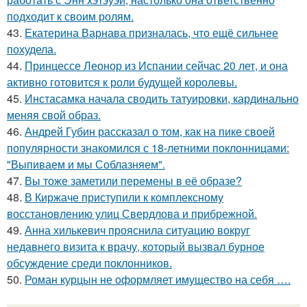
подходит к своим ролям.
43.
Екатерина Варнава призналась, что ещё сильнее
похудела.
44.
Принцессе Леонор из Испании сейчас 20 лет, и она
активно готовится к роли будущей королевы.
45.
Инстасамка начала сводить татуировки, кардинально
меняя свой образ.
46.
Андрей Губин рассказал о том, как на пике своей
популярности знакомился с 18-летними поклонницами:
"Выпиваем и мы Соблазняем".
47.
Вы тоже заметили перемены в её образе?
48.
В Киржаче приступили к комплексному
восстановлению улиц Свердлова и прибрежной.
49.
Анна хилькевич прояснила ситуацию вокруг
недавнего визита к врачу, который вызвал бурное
обсуждение среди поклонников.
50.
Роман курцын не оформляет имущество на себя ….