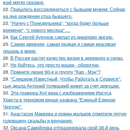
ещё мягко сказано.
22.
Пришлось воссоединиться с бывшим мужем: Собчак
на дне рождении отца бывшего.
23.
"Начну с Понедельника", "когда будет больше
времени", "с нового месяца"….
24.
Как Сергей бурунов сделал из дикаприо звезду.
25.
Самая древняя, самая редкая и самая красивая
лошадь в мире.
26.
В России растет качество жизни в деревнях и селах.
27.
Не бойтесь, это просто кошки - оборотни.
28.
Помните лихие 90-е и группу "Кар - Мэн"?
29.
"Слишком Известный, Чтобы Работать в Сервисе":
сын децла Антоний толмацкий живет за счет девушки.
30.
Эта гравюра Xvii века с изображением Иисуса
Христа в терновом венце названа "Единый Единою
Чертою".
31.
Анастасия Макеева и роман мальков отметили пятую
годовщину свадьбы и венчания.
32.
Оксана Самойлова отпраздновала свой 38-й день