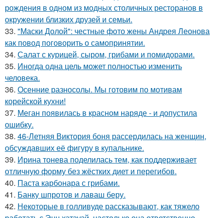
рождения в одном из модных столичных ресторанов в
окружении близких друзей и семьи.
33.
"Маски Долой": честные фото жены Андрея Леонова
как повод поговорить о самопринятии.
34.
Салат с курицей, сыром, грибами и помидорами.
35.
Иногда одна цель может полностью изменить
человека.
36.
Осенние разносолы. Мы готовим по мотивам
корейской кухни!
37.
Меган появилась в красном наряде - и допустила
ошибку.
38.
46-Летняя Виктория боня рассердилась на женщин,
обсуждавших её фигуру в купальнике.
39.
Ирина тонева поделилась тем, как поддерживает
отличную форму без жёстких диет и перегибов.
40.
Паста карбонара с грибами.
41.
Банку шпротов и лаваш беру.
42.
Некоторые в голливуде рассказывают, как тяжело
работать с Энн хэтэуэй, настолько она ответственно