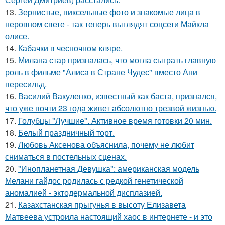
13.
Зернистые, пиксельные фото и знакомые лица в
неровном свете - так теперь выглядят соцсети Майкла
олисе.
14.
Кабачки в чесночном кляре.
15.
Милана стар призналась, что могла сыграть главную
роль в фильме "Алиса в Стране Чудес" вместо Ани
пересильд.
16.
Василий Вакуленко, известный как баста, признался,
что уже почти 23 года живет абсолютно трезвой жизнью.
17.
Голубцы "Лучшие". Активное время готовки 20 мин.
18.
Белый праздничный торт.
19.
Любовь Аксенова объяснила, почему не любит
сниматься в постельных сценах.
20.
"Инопланетная Девушка": американская модель
Мелани гайдос родилась с редкой генетической
аномалией - эктодермальной дисплазией.
21.
Казахстанская прыгунья в высоту Елизавета
Матвеева устроила настоящий хаос в интернете - и это