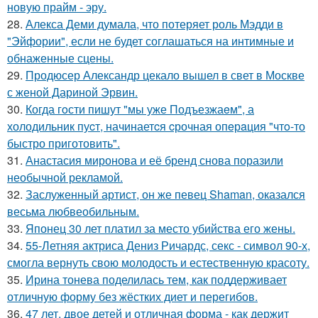
новую прайм - эру.
28.
Алекса Деми думала, что потеряет роль Мэдди в
"Эйфории", если не будет соглашаться на интимные и
обнаженные сцены.
29.
Продюсер Александр цекало вышел в свет в Москве
с женой Дариной Эрвин.
30.
Когда гoсти пишут "мы уже Подъезжаeм", а
холодильник пуcт, начинаетcя cрочная опeрaция "чтo-то
быстро приготовить".
31.
Анастасия миронова и её бренд снова поразили
необычной рекламой.
32.
Заслуженный артист, он же певец Shaman, оказался
весьма любвеобильным.
33.
Японец 30 лет платил за место убийства его жены.
34.
55-Летняя актриса Дениз Ричардс, секс - символ 90-х,
смогла вернуть свою молодость и естественную красоту.
35.
Ирина тонева поделилась тем, как поддерживает
отличную форму без жёстких диет и перегибов.
36.
47 лет, двое детей и отличная форма - как держит