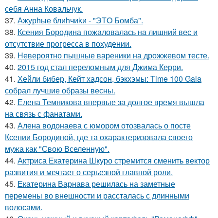
себя Анна Ковальчук.
37.
Ажурhые блиhчиkи - "ЭТO Бомба".
38.
Ксения Бородина пожаловалась на лишний вес и
отсутствие прогресса в похудении.
39.
Невероятно пышные вареники на дрожжевом тесте.
40.
2015 год стал переломным для Джима Керри.
41.
Хейли бибер, Кейт хадсон, бэкхэмы: Time 100 Gala
собрал лучшие образы весны.
42.
Елена Темникова впервые за долгое время вышла
на связь с фанатами.
43.
Алена водонаева с юмором отозвалась о посте
Ксении Бородиной, где та охарактеризовала своего
мужа как "Свою Вселенную".
44.
Актриса Екатерина Шкуро стремится сменить вектор
развития и мечтает о серьезной главной роли.
45.
Екатерина Варнава решилась на заметные
перемены во внешности и рассталась с длинными
волосами.