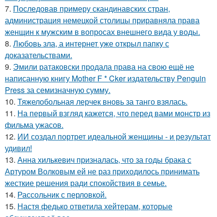
7.
Последовав примеру скандинавских стран,
администрация немецкой столицы приравняла права
женщин к мужским в вопросах внешнего вида у воды.
8.
Любовь зла, а интернет уже открыл папку с
доказательствами.
9.
Эмили ратаковски продала права на свою ещё не
написанную книгу Mother F * Cker издательству Penguin
Press за семизначную сумму.
10.
Тяжелобольная лерчек вновь за танго взялась.
11.
На первый взгляд кажется, что перед вами монстр из
фильма ужасов.
12.
ИИ создал портрет идеальной женщины - и результат
удивил!
13.
Анна хилькевич призналась, что за годы брака с
Артуром Волковым ей не раз приходилось принимать
жесткие решения ради спокойствия в семье.
14.
Рассольник с перловкой.
15.
Настя федько ответила хейтерам, которые