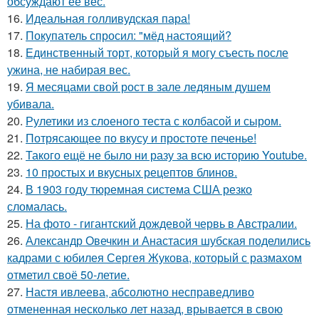
обсуждают её вес.
16.
Идеальная голливудская пара!
17.
Покупатель спросил: "мёд настоящий?
18.
Единственный торт, который я могу съесть после
ужина, не набирая вес.
19.
Я месяцами свой рост в зале ледяным душем
убивала.
20.
Рулетики из слоеного теста с колбасой и сыром.
21.
Потрясающее по вкусу и простоте печенье!
22.
Такого ещё не было ни разу за всю историю Youtube.
23.
10 простых и вкусных рецептов блинов.
24.
В 1903 году тюремная система США резко
сломалась.
25.
На фото - гигантский дождевой червь в Австралии.
26.
Александр Овечкин и Анастасия шубская поделились
кадрами с юбилея Сергея Жукова, который с размахом
отметил своё 50-летие.
27.
Настя ивлеева, абсолютно несправедливо
отмененная несколько лет назад, врывается в свою