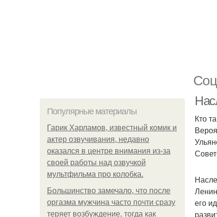
Соц
Нас
Популярные материалы
Кто т
Гарик Харламов, известный комик и
Вероя
актер озвучивания, недавно
Ульян
оказался в центре внимания из-за
Совет
своей работы над озвучкой
мультфильма про колобка.
Насле
Ленин
Большинство замечало, что после
его и
оргазма мужчина часто почти сразу
разви
теряет возбуждение, тогда как