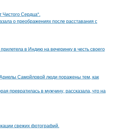
т Чистого Сердца".
азала о преображениях после расставания с
прилетела в Индию на вечеринку в честь своего
 Ариелы Самойловой люди поражены тем, как
ая превратилась в мужчину, рассказала, что на
икации свежих фотографий.