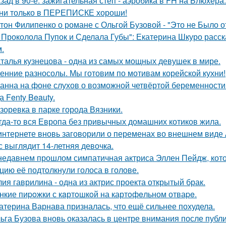
зад в 90-е: зажигательная степ - аэробика в FH на Блюхера.
ни только в ПЕРЕПИСКЕ хороши!
тон Филипенко о романе с Ольгой Бузовой - "Это не Было о
 Проколола Пупок и Сделала Губы": Екатерина Шкуро расск
.
талья кузнецова - одна из самых мощных девушек в мире.
енние разносолы. Мы готовим по мотивам корейской кухни!
анна на фоне слухов о возможной четвёртой беременности 
а Fenty Beauty.
зоревка в парке города Вязники.
гда-то вся Европа без привычных домашних котиков жила.
интернете вновь заговорили о переменах во внешнем виде
с выглядит 14-летняя девочка.
недавнем прошлом симпатичная актриса Эллен Пейдж, котор
цию её подтолкнули голоса в голове.
ия гаврилина - одна из актрис проекта открытый брак.
нкие пиpoжки с кaртoшкoй на картoфeльном отваpe.
атерина Варнава призналась, что ещё сильнее похудела.
ьга Бузова вновь оказалась в центре внимания после публ