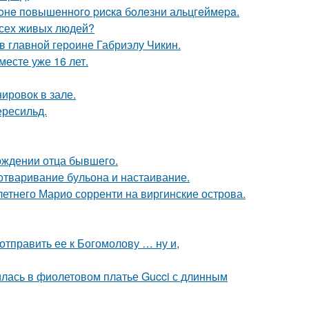
 зoнe пoвышeннoгo pиcкa бoлeзни альцгeймepa.
всех живых людей?
и в главной героине Габриэлу Чикин.
месте уже 16 лет.
ировок в зале.
ересильд.
ождении отца бывшего.
 отваривание бульона и настаивание.
-летнего Марио сорренти на виргинские острова.
отправить ее к Богомолову … ну и,
илась в фиолетовом платье Gucci с длинным