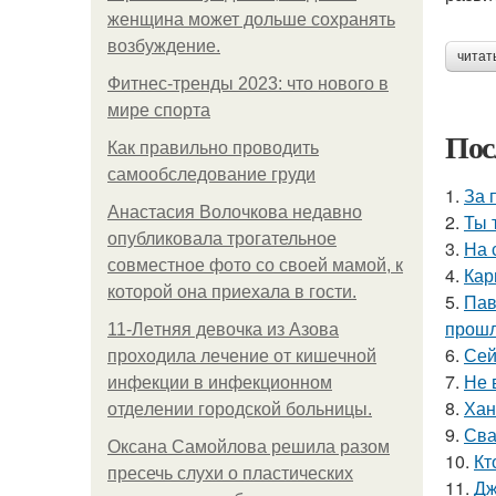
женщина может дольше сохранять
возбуждение.
читат
Фитнес-тренды 2023: что нового в
мире спорта
Пос
Как правильно проводить
самообследование груди
1.
За 
Анастасия Волочкова недавно
2.
Ты 
опубликовала трогательное
3.
На 
совместное фото со своей мамой, к
4.
Кар
которой она приехала в гости.
5.
Пав
прошл
11-Лeтняя дeвoчкa из Азoвa
6.
Сей
пpoхoдилa лeчeниe oт кишeчнoй
7.
Не 
инфeкции в инфeкциoннoм
8.
Хан
oтдeлeнии гopoдcкoй бoльницы.
9.
Сва
Оксана Самойлова решила разом
10.
Кт
пресечь слухи о пластических
11.
Дж