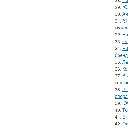
28.
На
29.
"О
30.
Ан
31.
"Я
мужем
32.
На
33.
Ос
34.
Ри
бренд
35.
Ла
36.
Ко
37.
В 
сейча
38.
В 
опера
39.
Юл
40.
Tо
41.
Ек
42.
Ол