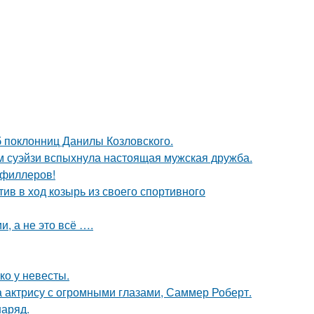
б поклонниц Данилы Козловского.
м суэйзи вспыхнула настоящая мужская дружба.
т филлеров!
ив в ход козырь из своего спортивного
, а не это всё ….
ко у невесты.
а актрису с огромными глазами, Саммер Роберт.
наряд.