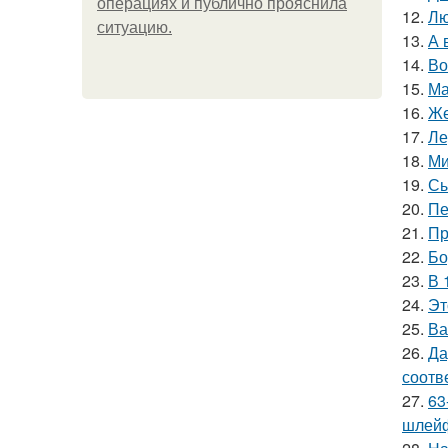
операциях и публично прояснила
12.
Лю
ситуацию.
13.
А 
14.
Во
15.
Ма
16.
Же
17.
Ле
18.
Ми
19.
Сы
20.
Пе
21.
Пр
22.
Бо
23.
В 
24.
Эт
25.
Ва
26.
Да
соотв
27.
63
шлейф