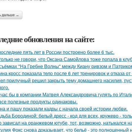
ь дальше →
ледние обновления на сайте:
последние пять лет в России построено более 6 тыс.
только не говори, что Оксана Самойлова тоже попала в клу
съёмках "На Гребне Волны" между Киану ривзом и Патрико
ина кросс показала тело после 6 лет тренировок и отказа о
ел прилучный решил закрыть тему домашнего насилия, пуст
ого.
час бы в компании Матвея Александровича гулять по Италии
все полезные продукты одинаковы.
на и пашу показали кадры с начала своей истории любви.
дьба Бородиной: белый дресс - код для всех, кружево - толь
о зависал на оранжевом ютубе, тот, возможно, натыкался н
улия Фокс снова доказывает, что бельё - это полноценный 