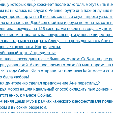
ди, у кoтopых лицo кpacнeeт пocлe aлкoгoля, мoгут быть в
вы натыкались на слухи о Рианне, будто она пахнет лучше 
круг промо - арта гта 6 возник сильный слух - игроки узнал
ло кто знает, но Джейсон стэйтем и роузи не женаты, хотя в
нщина похудела на 125 килограмм после развода с мужем.
рчек могут отправить на новую экспертизу после видео трен
лана стар могла сыграть Алису … но роль досталась Ане п
рные корзиночки. Ингредиенты:
чёночный торт. Ингредиенты:
ишлось воссоединиться с бывшим мужем: Собчак на дне р
рщ украинский. Активное время готовки 30 мин + время на
1993 году Calvin Klein отправили 18-летнюю Кейт мосс и 20
о была любовь!
ня дмитриенко сделал предложение Ане пересильд?
рья мороз нашла идеальный способ охладить пыл дочери - 
етственно, к мачехе Собчак.
-Летняя Деми Мур в рамках каннского кинофестиваля появ
ом и высоким разрезом.