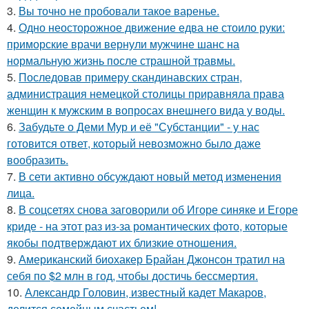
3.
Вы точно не пробовали такое варенье.
4.
Одно неосторожное движение едва не стоило руки:
приморские врачи вернули мужчине шанс на
нормальную жизнь после страшной травмы.
5.
Последовав примеру скандинавских стран,
администрация немецкой столицы приравняла права
женщин к мужским в вопросах внешнего вида у воды.
6.
Забудьте о Деми Мур и её "Субстанции" - у нас
готовится ответ, который невозможно было даже
вообразить.
7.
В сети активно обсуждают новый метод изменения
лица.
8.
В соцсетях снова заговорили об Игоре синяке и Егоре
криде - на этот раз из-за романтических фото, которые
якобы подтверждают их близкие отношения.
9.
Американский биохакер Брайан Джонсон тратил на
себя по $2 млн в год, чтобы достичь бессмертия.
10.
Александр Головин, известный кадет Макаров,
делится семейным счастьем!