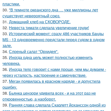
пластики.
30.
"В темноте океанского дна … уже миллионы лет
существует невероятный союз.
31.
Домашний хлеб на СКОВОРОДЕ.
32.
Невеста тимати сделала увеличение груди!
33.
Исторический момент: сразу 486 участников банды
MS - 13 одновременно предстали перед судом в одном
зале.
34.
Слоеный салат "Орхидея".
35.
Иногда одна цель может полностью изменить
человека.
36.
Иногда тело говорит с нами проще, чем мы думаем -
через усталость, настроение и самочувствие.
37.
Меган появилась в красном наряде - и допустила
ошибку.
38.
Бьянка цензори удивила всех - и на этот раз не
откровенностью, а наоборот.
39.
Ранняя слава сделала Скарлетт йоханссон одной из
самых узнаваемых актрис голливуда, но за глянцевым