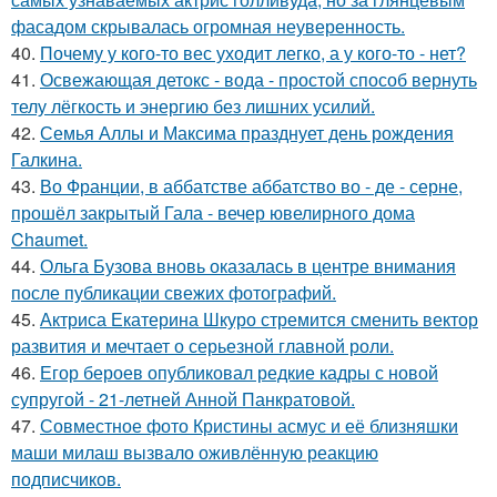
фасадом скрывалась огромная неуверенность.
40.
Почему у кого-то вес уходит легко, а у кого-то - нет?
41.
Освежающая детокс - вода - простой способ вернуть
телу лёгкость и энергию без лишних усилий.
42.
Семья Аллы и Максима празднует день рождения
Галкина.
43.
Во Франции, в аббатстве аббатство во - де - серне,
прошёл закрытый Гала - вечер ювелирного дома
Chaumet.
44.
Ольга Бузова вновь оказалась в центре внимания
после публикации свежих фотографий.
45.
Актриса Екатерина Шкуро стремится сменить вектор
развития и мечтает о серьезной главной роли.
46.
Егор бероев опубликовал редкие кадры с новой
супругой - 21-летней Анной Панкратовой.
47.
Совместное фото Кристины асмус и её близняшки
маши милаш вызвало оживлённую реакцию
подписчиков.