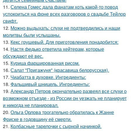
11.
Селена Гомес дала фанатам хоть какой-то повод
успокоиться на фоне всех разговоров о свадьбе Тейлор
свифт.
12.
Можно выдыхать: слухи не подтвердились и наши
молитвы были услышаны.
13.
Кекс грушевый. Для приготовления понадобится:
14.
Настя федько ответила хейтерам, которые
обсуждают её вес.
15.
Курица фаршированная рисом.
16.
Салат "Пригажуня" (красавица белорусская).
17.
Чиабатта в духовке. Ингредиенты:
18.
Фальшивый шницель. Ингредиенты:
19.
Александр Петров окончательно развеял все слухи о
возможном отъезде - из России он уезжать не планирует
и никогда не планировал.
20.
Ольга Орлова трогательно обратилась к Жанне
Фриске в годовщину её смерти.
21.
Колбасные тарелочки с сырной начинкой.