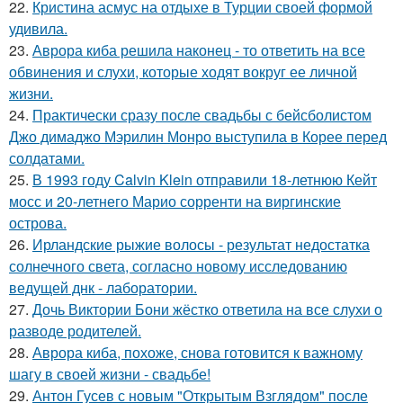
22.
Кристина асмус на отдыхе в Турции своей формой
удивила.
23.
Аврора киба решила наконец - то ответить на все
обвинения и слухи, которые ходят вокруг ее личной
жизни.
24.
Практически сразу после свадьбы с бейсболистом
Джо димаджо Мэрилин Монро выступила в Корее перед
солдатами.
25.
В 1993 году Calvin Klein отправили 18-летнюю Кейт
мосс и 20-летнего Марио сорренти на виргинские
острова.
26.
Ирландские рыжие волосы - результат недостатка
солнечного света, согласно новому исследованию
ведущей днк - лаборатории.
27.
Дочь Виктории Бони жёстко ответила на все слухи о
разводе родителей.
28.
Аврора киба, похоже, снова готовится к важному
шагу в своей жизни - свадьбе!
29.
Антон Гусев с новым "Открытым Взглядом" после