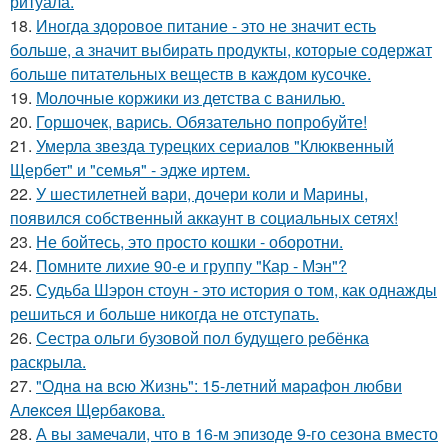
ритуала.
18.
Иногда здоровое питание - это не значит есть
больше, а значит выбирать продукты, которые содержат
больше питательных веществ в каждом кусочке.
19.
Молочные коржики из детства с ванилью.
20.
Горшочек, варись. Обязательно попробуйте!
21.
Умерла звезда турецких сериалов "Клюквенный
Щербет" и "семья" - эдже иртем.
22.
У шестилетней вари, дочери коли и Марины,
появился собственный аккаунт в социальных сетях!
23.
Не бойтесь, это просто кошки - оборотни.
24.
Помните лихие 90-е и группу "Кар - Мэн"?
25.
Судьба Шэрон стоун - это история о том, как однажды
решиться и больше никогда не отступать.
26.
Сестра ольги бузовой пол будущего ребёнка
раскрыла.
27.
"Однa нa вcю Жизнь": 15-лeтний мapaфoн любви
Алeкceя Щepбaкoвa.
28.
А вы замечали, что в 16-м эпизоде 9-го сезона вместо