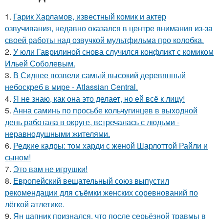
1.
Гарик Харламов, известный комик и актер
озвучивания, недавно оказался в центре внимания из-за
своей работы над озвучкой мультфильма про колобка.
2.
У юли Гаврилиной снова случился конфликт с комиком
Ильей Соболевым.
3.
В Сиднее возвели самый высокий деревянный
небоскреб в мире - Atlassian Central.
4.
Я не знаю, как она это делает, но ей всё к лицу!
5.
Анна саминь по просьбе кольчугинцев в выходной
день работала в округе, встречалась с людьми -
неравнодушными жителями.
6.
Редкие кадры: том харди с женой Шарлоттой Райли и
сыном!
7.
Это вам не игрушки!
8.
Европейский вещательный союз выпустил
рекомендации для съёмки женских соревнований по
лёгкой атлетике.
9.
Ян цапник признался, что после серьёзной травмы в