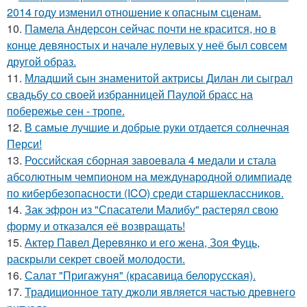
2014 году изменил отношение к опасным сценам.
10.
Памела Андерсон сейчас почти не красится, но в
конце девяностых и начале нулевых у неё был совсем
другой образ.
11.
Младший сын знаменитой актрисы Дилан ли сыграл
свадьбу со своей избранницей Паулой брасс на
побережье сен - тропе.
12.
В самые лучшие и добрые руки отдается солнечная
Перси!
13.
Российская сборная завоевала 4 медали и стала
абсолютным чемпионом на международной олимпиаде
по кибербезопасности (ICO) среди старшеклассников.
14.
Зак эфрон из "Спасатели Малибу" растерял свою
форму и отказался её возвращать!
15.
Актер Павел Деревянко и его жена, Зоя Фуць,
раскрыли секрет своей молодости.
16.
Салат "Пригажуня" (красавица белорусская).
17.
Традиционное тату джоли является частью древнего