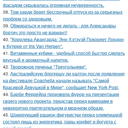
фасадом скрывалась огромная неуверенность.
38.
Том харди берет бессрочный отпуск из-за серьезных
проблем со здоровьем.
39.
Обжираться и ничего не делать - для Александры
бортич это просто не вариант!
40.
"Королева Авангарда: Энн Хэтэуэй Покоряет Лондон
в Кутюре от Iris Van Herpen".
41.
Витаминные кубики - удобный способ быстро сделать
вкусный и ароматный напиток.
42.
Творожное печенье "Треугольники".
43.
Австралийскую блогершу ли халтон после появления
на фестивале Coachella начали называть "Самой
Красивой Девушкой в Мире", сообщает New York Post.
44.
Барби Феррейра произвела фурор на презентации
своего нового проекта, представ перед камерами в
невероятно притягательном и мрачном образе.
45.
Шокирующий рацион фигуристки перед олимпиадой
состоял лишь из энергетика, пары конфет и йогурта с