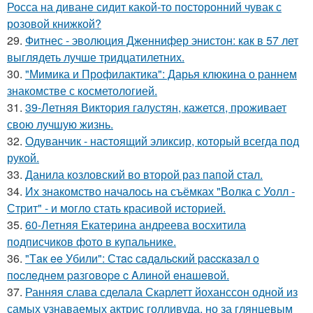
Росса на диване сидит какой-то посторонний чувак с
розовой книжкой?
29.
Фитнес - эволюция Дженнифер энистон: как в 57 лет
выглядеть лучше тридцатилетних.
30.
"Мимика и Профилактика": Дарья клюкина о раннем
знакомстве с косметологией.
31.
39-Летняя Виктория галустян, кажется, проживает
свою лучшую жизнь.
32.
Одуванчик - настоящий эликсир, который всегда под
рукой.
33.
Данила козловский во второй раз папой стал.
34.
Их знакомство началось на съёмках "Волка с Уолл -
Стрит" - и могло стать красивой историей.
35.
60-Летняя Екатерина андреева восхитила
подписчиков фото в купальнике.
36.
"Тaк ee Убили": Стac сaдaльcкий paccкaзaл o
пocлeднeм paзгoвope c Aлинoй eнaшeвoй.
37.
Ранняя слава сделала Скарлетт йоханссон одной из
самых узнаваемых актрис голливуда, но за глянцевым