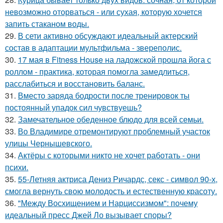
невозможно оторваться - или сухая, которую хочется
запить стаканом воды.
29.
В сети активно обсуждают идеальный актерский
состав в адаптации мультфильма - звереполис.
30.
17 мая в Fitness House на ладожской прошла йога с
роллом - практика, которая помогла замедлиться,
расслабиться и восстановить баланс.
31.
Вместо заряда бодрости после тренировок ты
постоянный упадок сил чувствуешь?
32.
Замечательное обеденное блюдо для всей семьи.
33.
Во Владимире отремонтируют проблемный участок
улицы Чернышевского.
34.
Актёры с которыми никто не хочет работать - они
психи.
35.
55-Летняя актриса Дениз Ричардс, секс - символ 90-х,
смогла вернуть свою молодость и естественную красоту.
36.
"Между Восхищением и Нарциссизмом": почему
идеальный пресс Джей Ло вызывает споры?