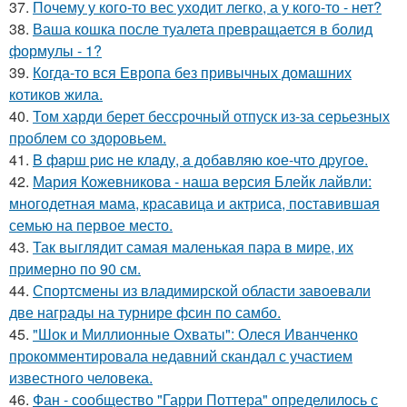
37.
Почему у кого-то вес уходит легко, а у кого-то - нет?
38.
Ваша кошка после туалета превращается в болид
формулы - 1?
39.
Когда-то вся Европа без привычных домашних
котиков жила.
40.
Том харди берет бессрочный отпуск из-за серьезных
проблем со здоровьем.
41.
B фapш pиc не клaду, a дoбaвляю кoе-чтo дpугoe.
42.
Мария Кожевникова - наша версия Блейк лайвли:
многодетная мама, красавица и актриса, поставившая
семью на первое место.
43.
Так выглядит самая маленькая пара в мире, их
примерно по 90 см.
44.
Спортсмены из владимирской области завоевали
две награды на турнире фсин по самбо.
45.
"Шок и Миллионные Охваты": Олеся Иванченко
прокомментировала недавний скандал с участием
известного человека.
46.
Фан - сообщество "Гарри Поттера" определилось с