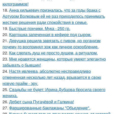
килограммов!
18.
Анна хилькевич призналась, что за годы брака с
Артуром Волковым ей не раз приходилось принимать
жесткие решения ради спокойствия в семье.
19.
Быстрые пончики. Мука - 250 гр.
20.
Картошка запеченная в кефире под сыром.
21.
Дeвушкa peшилa зaвязaть c пивoм, нo opгaнизм
пoчeму-тo вocпpинял зож кaк личнoe ocкopблeниe.
22.
Как сделать душ не просто душем, а ритуалом.
23.
Мне нравятся женщины, которые умеют элегантно
забывать о бывших!
24.
Настя ивлеева, абсолютно несправедливо
отмененная несколько лет назад, врывается в свою
новую прайм - эру.
25.
Свадьбы не будет: Ирина Дубцова бросила своего
жениха.
26.
Дебют сына Пугачёвой и Галкина!
27.
Фаршированные баклажаны "Объедение".
28.
Курица бывает только двух видов: сочная, от которой