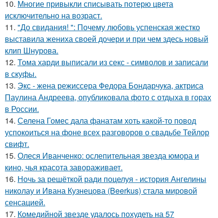
10.
Многие привыкли списывать потерю цвета
исключительно на возраст.
11.
"До свидания! ": Почему любовь успенская жестко
выставила жениха своей дочери и при чем здесь новый
клип Шнурова.
12.
Тома харди выписали из секс - символов и записали
в скуфы.
13.
Экс - жена режиссера Федора Бондарчука, актриса
Паулина Андреева, опубликовала фото с отдыха в горах
в России.
14.
Селена Гомес дала фанатам хоть какой-то повод
успокоиться на фоне всех разговоров о свадьбе Тейлор
свифт.
15.
Олеся Иванченко: ослепительная звезда юмора и
кино, чья красота завораживает.
16.
Ночь за решёткой ради поцелуя - история Ангелины
николау и Ивана Кузнецова (Beerkus) стала мировой
сенсацией.
17.
Комедийной звезде удалось похудеть на 57