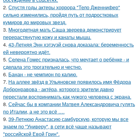
2.
Спустя годы актеры хоррора "Тело Дженнифер"
сильно изменились, пройдя путь от подростковых
кумиров до мировых звезд.
3.
Многодетная мать Саша зверева демонстрирует
перерастянутую кожу и канаты мышц.
4.
43-Летняя Энн хэтэуэй снова доказала: беременность
ей невероятно идёт.
5.
Селена Гомес призналась, что мечтает о ребёнке - и
сделала это трогательно и честно.
6.
Банан - не чемпион по калию.
7.
На аллее звёзд в Ульяновске появилось имя Фёдора
Добронравова - актёра, которого зрители давно
перестали воспринимать как чужого человека с экрана.
8.
Сейчас бы в компании Матвея Александровича гулять
по Италии, а не это всё ….
9.
39-Летнюю Анастасию самбурскую, которую мы все
знаем по "Универу", в сети всё чаще называют
"российской Евой Грин".