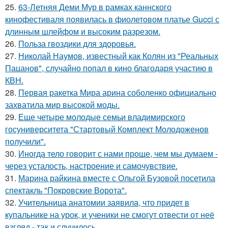
25.
63-Летняя Деми Мур в рамках каннского
кинофестиваля появилась в фиолетовом платье Gucci с
длинным шлейфом и высоким разрезом.
26.
Польза гвоздики для здоровья.
27.
Николай Наумов, известный как Колян из "Реальных
Пацанов", случайно попал в кино благодаря участию в
КВН.
28.
Первая ракетка Мира арина соболенко официально
захватила мир высокой моды.
29.
Еще четыре молодые семьи владимирского
госуниверситета "Стартовый Комплект Молодоженов
получили".
30.
Иногда тело говорит с нами проще, чем мы думаем -
через усталость, настроение и самочувствие.
31.
Марина райкина вместе с Ольгой Бузовой посетила
спектакль "Покровские Ворота".
32.
Учительница анатомии заявила, что придет в
купальнике на урок, и ученики не смогут отвести от неё
взгляд - так и случилось.