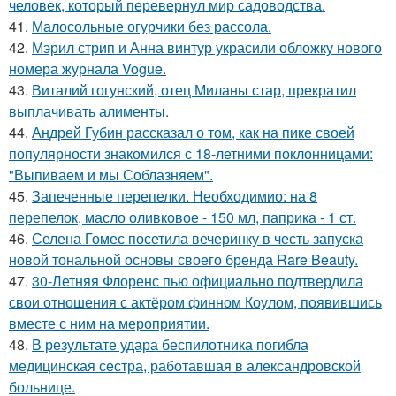
человек, который перевернул мир садоводства.
41.
Малосольные огурчики без рассола.
42.
Мэрил стрип и Анна винтур украсили обложку нового
номера журнала Vogue.
43.
Виталий гогунский, отец Миланы стар, прекратил
выплачивать алименты.
44.
Андрей Губин рассказал о том, как на пике своей
популярности знакомился с 18-летними поклонницами:
"Выпиваем и мы Соблазняем".
45.
Запеченные перепелки. Необходимио: на 8
перепелок, масло оливковое - 150 мл, паприка - 1 ст.
46.
Селена Гомес посетила вечеринку в честь запуска
новой тональной основы своего бренда Rare Beauty.
47.
30-Летняя Флоренс пью официально подтвердила
свои отношения с актёром финном Коулом, появившись
вместе с ним на мероприятии.
48.
В результате удара беспилотника погибла
медицинская сестра, работавшая в александровской
больнице.