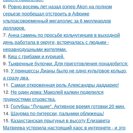
6.
Ровно восемь лет назад рэпер Akon на полном
серьезе пообещал отстроить в Африке
ультрасовременный мегаполис за 6 миллиардов
долларов.
7.
Анна саминь по просьбе кольчугинцев в выходной
день работала в округе, встречалась с людьми -
неравнодушными жителями.
8.
Киш с грибами и курицей.
9.
Тыквенные булочки. Для приготовления понадобится:
10.
У принцессы Дианы было не одно культовое кольцо,
а сразу два.
11.
Самая откровенная роль Александры даддарио!
12.
Не один дома: Маколей калкин поделился
трудностями отцовства.
13.
Голубцы "Лучшие". Активное время готовки 20 мин.
14.
Шаурма по-питерски, пальчики оближешь!
15.
Казахстанская прыгунья в высоту Елизавета
Матвеева устроила настоящий хаос в интернете - и это