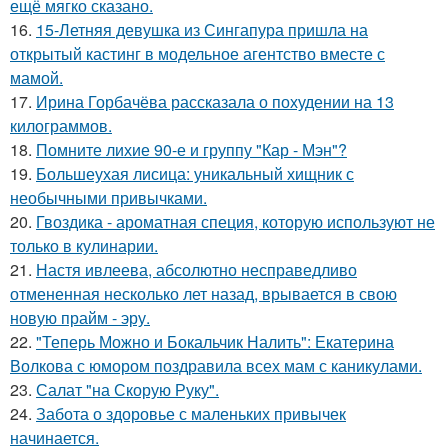
ещё мягко сказано.
16.
15-Летняя девушка из Сингапура пришла на
открытый кастинг в модельное агентство вместе с
мамой.
17.
Ирина Горбачёва рассказала о похудении на 13
килограммов.
18.
Помните лихие 90-е и группу "Кар - Мэн"?
19.
Большеухая лисица: уникальный хищник с
необычными привычками.
20.
Гвоздика - ароматная специя, которую используют не
только в кулинарии.
21.
Настя ивлеева, абсолютно несправедливо
отмененная несколько лет назад, врывается в свою
новую прайм - эру.
22.
"Теперь Можно и Бокальчик Налить": Екатерина
Волкова с юмором поздравила всех мам с каникулами.
23.
Салат "на Скорую Руку".
24.
Забота о здоровье с маленьких привычек
начинается.