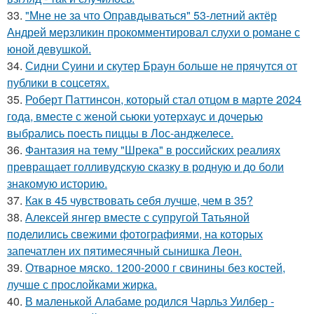
33.
"Мне не за что Оправдываться" 53-летний актёр
Андрей мерзликин прокомментировал слухи о романе с
юной девушкой.
34.
Сидни Суини и скутер Браун больше не прячутся от
публики в соцсетях.
35.
Роберт Паттинсон, который стал отцом в марте 2024
года, вместе с женой сьюки уотерхаус и дочерью
выбрались поесть пиццы в Лос-анджелесе.
36.
Фантазия на тему "Шрека" в российских реалиях
превращает голливудскую сказку в родную и до боли
знакомую историю.
37.
Как в 45 чувствовать себя лучше, чем в 35?
38.
Алексей янгер вместе с супругой Татьяной
поделились свежими фотографиями, на которых
запечатлен их пятимесячный сынишка Леон.
39.
Отварное мяско. 1200-2000 г свинины без костей,
лучше с прослойками жирка.
40.
В маленькой Алабаме родился Чарльз Уилбер -