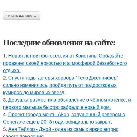
читать дальше →
Последние обновления на сайте:
1.
Новая летняя фотосессия от Кристины Орбакайте
поражает своей яркостью и атмосферой беззаботного
отдыха.
2.
Спустя годы актеры хоррора "Тело Дженнифер"
сильно изменились, пройдя путь от подростковых
кумиров до мировых звезд.
3.
Девушка разместила объявление о чёрном котёнке, и
первого малыша быстро забрали в новый дом.
4.
Проект города мечты Akon, запущенный рэпером в
Сенегале ещё в 2018 году, официально закрыт.
5.
Аня Тейлор - Джой - одна из самых ярких актрис
своего поколения.