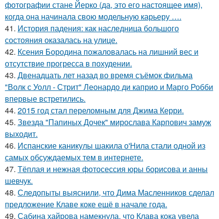
фотографии стане Йерко (да, это его настоящее имя),
когда она начинала свою модельную карьеру ….
41.
История падения: как наследница большого
состояния оказалась на улице.
42.
Ксения Бородина пожаловалась на лишний вес и
отсутствие прогресса в похудении.
43.
Двенадцать лет назад во время съёмок фильма
"Волк с Уолл - Стрит" Леонардо ди каприо и Марго Робби
впервые встретились.
44.
2015 год стал переломным для Джима Керри.
45.
Звезда "Папиных Дочек" мирослава Карпович замуж
выходит.
46.
Испанские каникулы шакила о'Нила стали одной из
самых обсуждаемых тем в интернете.
47.
Тёплая и нежная фотосессия юры борисова и анны
шевчук.
48.
Следопыты выяснили, что Дима Масленников сделал
предложение Клаве коке ещё в начале года.
49.
Сабина хайрова намекнула, что Клава кока увела