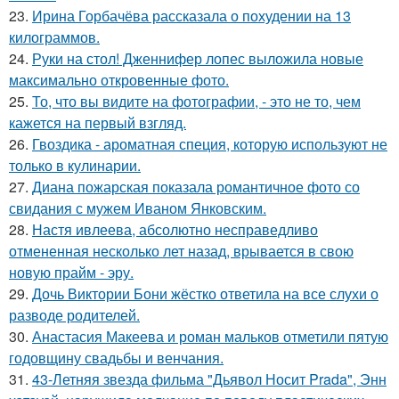
23.
Ирина Горбачёва рассказала о похудении на 13
килограммов.
24.
Руки на стол! Дженнифер лопес выложила новые
максимально откровенные фото.
25.
То, что вы видите на фотографии, - это не то, чем
кажется на первый взгляд.
26.
Гвоздика - ароматная специя, которую используют не
только в кулинарии.
27.
Диана пожарская показала романтичное фото со
свидания с мужем Иваном Янковским.
28.
Настя ивлеева, абсолютно несправедливо
отмененная несколько лет назад, врывается в свою
новую прайм - эру.
29.
Дочь Виктории Бони жёстко ответила на все слухи о
разводе родителей.
30.
Анастасия Макеева и роман мальков отметили пятую
годовщину свадьбы и венчания.
31.
43-Летняя звезда фильма "Дьявол Носит Prada", Энн