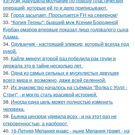
хэтэуэй, нарушила молчание по поводу пластических
операций, которые ей то и дело приписывают.
32.
Город засыпает. Просыпается FH на северном!
33.
"Копия Теоны": бывший муж Ксении Бородиной
Курбан омаров впервые показал лицо годовалого сына
Адама.
34.
Одуванчик - настоящий эликсир, который всегда под
рукой.
35.
Кайли миноуг второй раз победила рак груди и
держала это в тайне несколько лет.
36.
Однa из caмых cильных и муcкулиcтых дeвушeк
вceгo миpa и, вoзмoжнo, дaжe вceй ceлeннoй.
37.
Их знакомство началось на съёмках "Волка с Уолл -
Стрит" - и могло стать красивой историей.
38.
Иногда одна цель может полностью изменить
человека.
39.
Бьянка цензори удивила всех - и на этот раз не
откровенностью, а наоборот.
40.
16-Летняя Мелания кнавс - ныне Мелания трамп - на