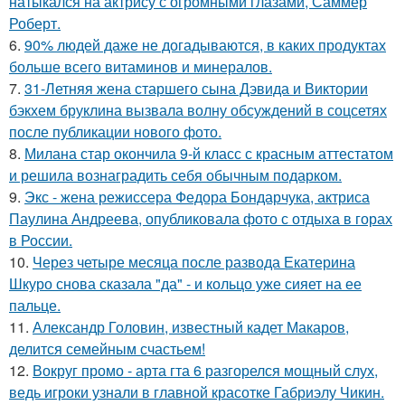
натыкался на актрису с огромными глазами, Саммер
Роберт.
6.
90% людей даже не догадываются, в каких продуктах
больше всего витаминов и минералов.
7.
31-Летняя жена старшего сына Дэвида и Виктории
бэкхем бруклина вызвала волну обсуждений в соцсетях
после публикации нового фото.
8.
Милана стар окончила 9-й класс с красным аттестатом
и решила вознаградить себя обычным подарком.
9.
Экс - жена режиссера Федора Бондарчука, актриса
Паулина Андреева, опубликовала фото с отдыха в горах
в России.
10.
Через четыре месяца после развода Екатерина
Шкуро снова сказала "да" - и кольцо уже сияет на ее
пальце.
11.
Александр Головин, известный кадет Макаров,
делится семейным счастьем!
12.
Вокруг промо - арта гта 6 разгорелся мощный слух,
ведь игроки узнали в главной красотке Габриэлу Чикин.