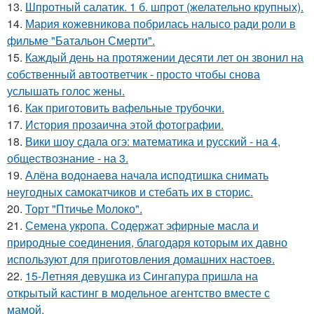
13.
Шпротный салатик. 1 б. шпрот (желательно крупных).
14.
Мария кожевникова побрилась налысо ради роли в
фильме "Батальон Смерти".
15.
Каждый день на протяжении десяти лет он звонил на
собственный автоответчик - просто чтобы снова
услышать голос жены.
16.
Как приготовить вафельные трубочки.
17.
История прозаична этой фотографии.
18.
Вики шоу сдала огэ: математика и русский - на 4,
обществознание - на 3.
19.
Алёна водонаева начала исподтишка снимать
неугодных самокатчиков и стебать их в сторис.
20.
Торт "Птичье Молоко".
21.
Семена укропа. Содержат эфирные масла и
природные соединения, благодаря которым их давно
используют для приготовления домашних настоев.
22.
15-Летняя девушка из Сингапура пришла на
открытый кастинг в модельное агентство вместе с
мамой.