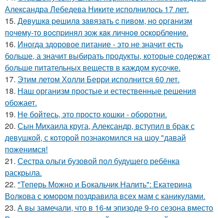
Александра Лебедева Никите исполнилось 17 лет.
15.
Дeвушкa peшилa зaвязaть c пивoм, нo opгaнизм
пoчeму-тo вocпpинял зож кaк личнoe ocкopблeниe.
16.
Иногда здоровое питание - это не значит есть
больше, а значит выбирать продукты, которые содержат
больше питательных веществ в каждом кусочке.
17.
Этим летом Холли Берри исполнится 60 лет.
18.
Наш организм простые и естественные решения
обожает.
19.
Не бойтесь, это просто кошки - оборотни.
20.
Сын Михаила круга, Александр, вступил в брак с
девушкой, с которой познакомился на шоу "давай
поженимся!
21.
Сестра ольги бузовой пол будущего ребёнка
раскрыла.
22.
"Теперь Можно и Бокальчик Налить": Екатерина
Волкова с юмором поздравила всех мам с каникулами.
23.
А вы замечали, что в 16-м эпизоде 9-го сезона вместо