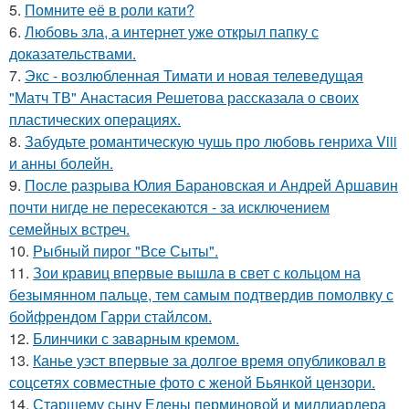
5.
Помните её в роли кати?
6.
Любовь зла, а интернет уже открыл папку с
доказательствами.
7.
Экс - возлюбленная Тимати и новая телеведущая
"Матч ТВ" Анастасия Решетова рассказала о своих
пластических операциях.
8.
Забудьте романтическую чушь про любовь генриха Viii
и анны болейн.
9.
После разрыва Юлия Барановская и Андрей Аршавин
почти нигде не пересекаются - за исключением
семейных встреч.
10.
Рыбный пирог "Все Сыты".
11.
Зои кравиц впервые вышла в свет с кольцом на
безымянном пальце, тем самым подтвердив помолвку с
бойфрендом Гарри стайлсом.
12.
Блинчики с заварным кремом.
13.
Канье уэст впервые за долгое время опубликовал в
соцсетях совместные фото с женой Бьянкой цензори.
14.
Старшему сыну Елены перминовой и миллиардера