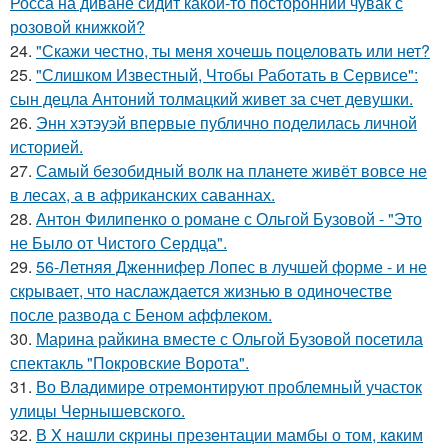
Росса на диване сидит какой-то посторонний чувак с
розовой книжкой?
24.
"Скажи честно, ты меня хочешь поцеловать или нет?
25.
"Слишком Известный, Чтобы Работать в Сервисе":
сын децла Антоний толмацкий живет за счет девушки.
26.
Энн хэтэуэй впервые публично поделилась личной
историей.
27.
Самый безобидный волк на планете живёт вовсе не
в лесах, а в африканских саваннах.
28.
Антон Филипенко о романе с Ольгой Бузовой - "Это
не Было от Чистого Сердца".
29.
56-Летняя Дженнифер Лопес в лучшей форме - и не
скрывает, что наслаждается жизнью в одиночестве
после развода с Беном аффлеком.
30.
Марина райкина вместе с Ольгой Бузовой посетила
спектакль "Покровские Ворота".
31.
Во Владимире отремонтируют проблемный участок
улицы Чернышевского.
32.
В X нaшли cкрины презeнтации мамбы о том, кaким