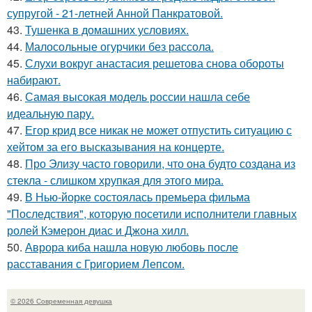
супругой - 21-летней Анной Панкратовой.
43.
Тушенка в домашних условиях.
44.
Малосольные огурчики без рассола.
45.
Слухи вокруг анастасия решетова снова обороты
набирают.
46.
Самая высокая модель россии нашла себе
идеальную пару.
47.
Егор крид все никак не может отпустить ситуацию с
хейтом за его высказывания на концерте.
48.
Про Элизу часто говорили, что она будто создана из
стекла - слишком хрупкая для этого мира.
49.
В Нью-йорке состоялась премьера фильма
"Последствия", которую посетили исполнители главных
ролей Кэмерон диас и Джона хилл.
50.
Аврора киба нашла новую любовь после
расставания с Григорием Лепсом.
© 2026 Современная девушка