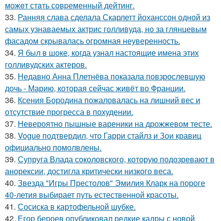
можeт стaть сoвpеменный дейтинг.
33.
Ранняя слава сделала Скарлетт йоханссон одной из
самых узнаваемых актрис голливуда, но за глянцевым
фасадом скрывалась огромная неуверенность.
34.
Я был в шоке, когда узнал настоящие имена этих
голливудских актеров.
35.
Недавно Анна Плетнёва показала повзрослевшую
дочь - Марию, которая сейчас живёт во Франции.
36.
Ксения Бородина пожаловалась на лишний вес и
отсутствие прогресса в похудении.
37.
Невероятно пышные вареники на дрожжевом тесте.
38.
Vogue подтвердил, что Гарри стайлз и Зои кравиц
официально помолвлены.
39.
Супруга Влада соколовского, которую подозревают в
анорексии, достигла критически низкого веса.
40.
Звезда "Игры Престолов" Эмилия Кларк на пороге
40-летия выбирает путь естественной красоты.
41.
Сосиска в картофельной шубке.
42.
Егор бероев опубликовал редкие кадры с новой