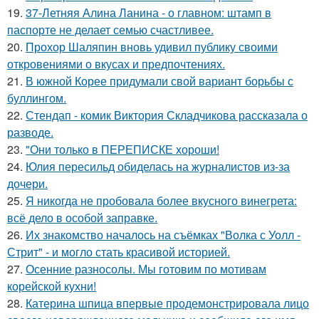
19.
37-Летняя Алина Ланина - о главном: штамп в
паспорте не делает семью счастливее.
20.
Прохор Шаляпин вновь удивил публику своими
откровениями о вкусах и предпочтениях.
21.
В южной Корее придумали свой вариант борьбы с
буллингом.
22.
Стендап - комик Виктория Складчикова рассказала о
разводе.
23.
"Они только в ПЕРЕПИСКЕ хороши!
24.
Юлия пересильд обиделась на журналистов из-за
дочери.
25.
Я никогда не пробовала более вкусного винегрета:
всё дело в особой заправке.
26.
Их знакомство началось на съёмках "Волка с Уолл -
Стрит" - и могло стать красивой историей.
27.
Осенние разносолы. Мы готовим по мотивам
корейской кухни!
28.
Катерина шпица впервые продемонстрировала лицо