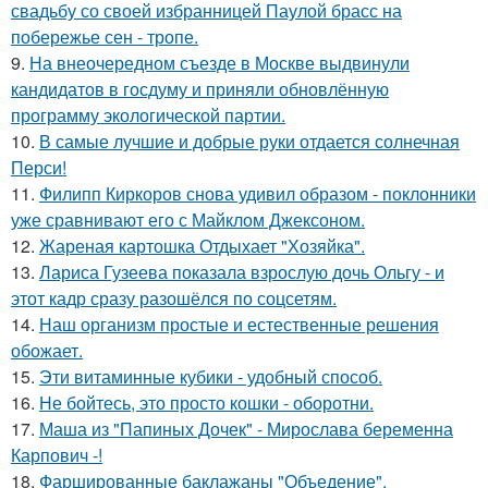
свадьбу со своей избранницей Паулой брасс на
побережье сен - тропе.
9.
На внеочередном съезде в Москве выдвинули
кандидатов в госдуму и приняли обновлённую
программу экологической партии.
10.
В самые лучшие и добрые руки отдается солнечная
Перси!
11.
Филипп Киркоров снова удивил образом - поклонники
уже сравнивают его с Майклом Джексоном.
12.
Жареная картошка Отдыхает "Хозяйка".
13.
Лариса Гузеева показала взрослую дочь Ольгу - и
этот кадр сразу разошёлся по соцсетям.
14.
Наш организм простые и естественные решения
обожает.
15.
Эти витаминные кубики - удобный способ.
16.
Не бойтесь, это просто кошки - оборотни.
17.
Маша из "Папиных Дочек" - Мирослава беременна
Карпович -!
18.
Фаршированные баклажаны "Объедение".