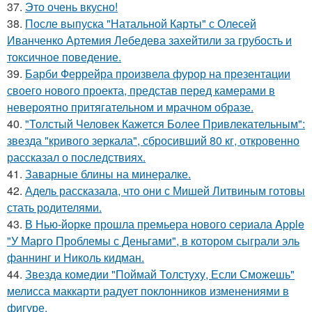
37.
Это очень вкусно!
38.
После выпуска "Натальной Карты" с Олесей
Иванченко Артемия Лебедева захейтили за грубость и
токсичное поведение.
39.
Барби Феррейра произвела фурор на презентации
своего нового проекта, представ перед камерами в
невероятно притягательном и мрачном образе.
40.
"Толстый Человек Кажется Более Привлекательным":
звезда "кривого зеркала", сбросивший 80 кг, откровенно
рассказал о последствиях.
41.
Заварные блины на минералке.
42.
Адель рассказала, что они с Мишей Литвиным готовы
стать родителями.
43.
В Нью-йорке прошла премьера нового сериала Apple
"У Марго Проблемы с Деньгами", в котором сыграли эль
фаннинг и Николь кидман.
44.
Звезда комедии "Поймай Толстуху, Если Сможешь"
мелисса маккарти радует поклонников изменениями в
фигуре.