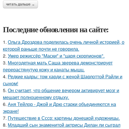
читать дальше →
Последние обновления на сайте:
1.
Ольга Дроздова поделилась очень личной историей, о
которой раньше почти не говорила.
2.
Умер режиссёр "Маски" и "царя скорпионов".
3.
Многодетная мать Саша зверева демонстрирует
перерастянутую кожу и канаты мышц.
4.
Редкие кадры: том харди с женой Шарлоттой Райли и
сыном!
5.
Он считает, что общение вечером активирует мозг и
мешает полноценному отдыху.
6.
Аня Тейлор - Джой и Дрю старки объединяются на
экране!
7.
Путешествие в Ссср: картины донецкой художницы.
8.
Младший сын знаменитой актрисы Дилан ли сыграл