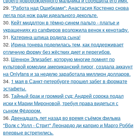
своего новорожденного мальчика и сообщила его имя.
29.
"Работа над Ошибками": Анастасия Костенко снова
легла под нож ради идеального декольте.
30.
Кейт миддлтон в тёмно-синем пальто - платье и
украшениях из сапфиров возложила венок к кенотафу.
31.
Катерина шпица родила сына!
32.
Ирина тонева поделилась тем, как поддерживает
отличную форму без жёстких диет и перегибов.
33.
Шеннон Элизабет, которую многие помнят по
культовой комедии американский пирог, создала аккаунт
на Onlyfans и за неделю заработала миллион долларов.
34.
1 мая в Санкт-петербурге прошел забег в формате
эстафеты.
35.
Тайный брак и громкий суд: Андрей сорока подал
иски к Марии Мироновой, требуя права видеться с
сыном Фёдором.
36.
Двенадцать лет назад во время съёмок фильма
"Волк с Уолл - Стрит" Леонардо ди каприо и Марго Робби
впервые встретились.