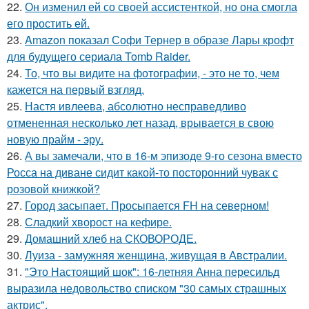
22.
Он изменил ей со своей ассистенткой, но она смогла
его простить ей.
23.
Amazon показал Софи Тернер в образе Лары крофт
для будущего сериала Tomb Raider.
24.
То, что вы видите на фотографии, - это не то, чем
кажется на первый взгляд.
25.
Настя ивлеева, абсолютно несправедливо
отмененная несколько лет назад, врывается в свою
новую прайм - эру.
26.
А вы замечали, что в 16-м эпизоде 9-го сезона вместо
Росса на диване сидит какой-то посторонний чувак с
розовой книжкой?
27.
Город засыпает. Просыпается FH на северном!
28.
Сладкий хворост на кефире.
29.
Домашний хлеб на СКОВОРОДЕ.
30.
Луиза - замужняя женщина, живущая в Австралии.
31.
"Это Настоящий шок": 16-летняя Анна пересильд
выразила недовольство списком "30 самых страшных
актрис".