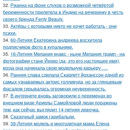
32.
Рианна на фоне слухов о возможной четвёртой
беременности прилетела в Индию на вечеринку в честь
своего бренда Fenty Beauty.
33.
Актёры с которыми никто не хочет работать - они
психи.
34.
60-Летняя Екатерина андреева восхитила
подписчиков фото в купальнике.
35.
16-Летняя Мелания кнавс - ныне Мелания трамп - на
фотографии стане Йерко (да, это его настоящее имя),
когда она начинала свою модельную карьеру ….
36.
Ранняя слава сделала Скарлетт йоханссон одной из
самых узнаваемых актрис голливуда, но за глянцевым
фасадом скрывалась огромная неуверенность.
37.
В интернете вновь заговорили о переменах во
внешнем виде Ариелы Самойловой люди поражены
тем, как сейчас выглядит 14-летняя девочка.
38.
Сказочный замок гарибальди.
39.
39-Летняя модель и многодетная мама Елена