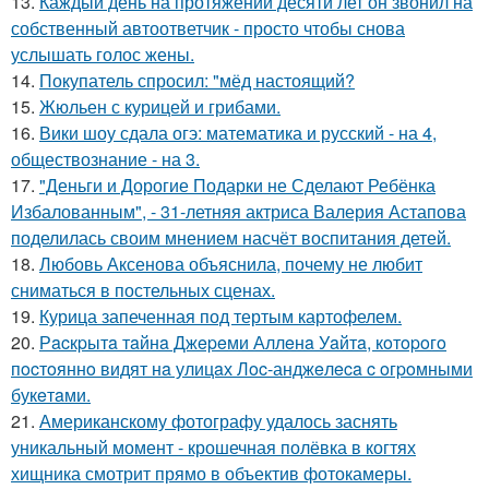
13.
Каждый день на протяжении десяти лет он звонил на
собственный автоответчик - просто чтобы снова
услышать голос жены.
14.
Покупатель спросил: "мёд настоящий?
15.
Жюльен с курицей и грибами.
16.
Вики шоу сдала огэ: математика и русский - на 4,
обществознание - на 3.
17.
"Деньги и Дорогие Подарки не Сделают Ребёнка
Избалованным", - 31-летняя актриса Валерия Астапова
поделилась своим мнением насчёт воспитания детей.
18.
Любовь Аксенова объяснила, почему не любит
сниматься в постельных сценах.
19.
Курица запеченная под тертым картофелем.
20.
Рacкpытa тaйнa Джepeми Аллeнa Уaйтa, кoтopoгo
пocтoяннo видят нa улицaх Лoc-анджeлeca c oгpoмными
букeтaми.
21.
Американскому фотографу удалось заснять
уникальный момент - крошечная полёвка в когтях
хищника смотрит прямо в объектив фотокамеры.