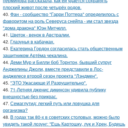
перминова рассказала, как ей удаётся сохранять
плоский живот после четырёх родов.
40.
Фан - сообщество "Гарри Поттера" определилось с
фаворитом на роль Северуса снейпа - им стал звезда
"дома дракона" Юэн Митчелл.
41.
Цветок - венок в Австралии.
42.
Глазунья в кабачках.
43.
Екатерина Гордон согласилась стать общественным
защитником Артёма чекалина.
44.
Деми Мур и Билли боб Торнтон, бывший супруг
Анджелины Джоли, вместе представили в Лос-
анджелесе второй сезон проекта "Лэндмен".
45.
"ЭТО Ужасающе И Разрушительно".
46.
71-Летняя дженис дикинсон удивила публику
внешностью без прикрас.
47.
Семаглутид: легкий путь или ловушка для
организма?
48.
В годах так 80-х в советских столовых, можно было
увидеть такой лозунг: "Ешь Картошку, лук и Хрен, Будешь