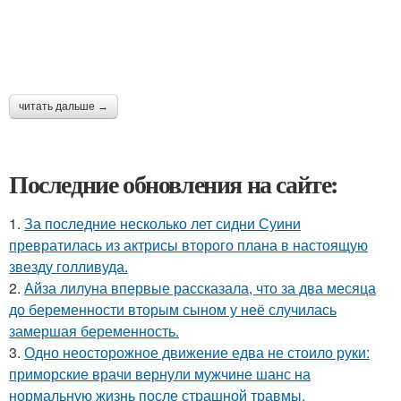
читать дальше →
Последние обновления на сайте:
1.
За последние несколько лет сидни Суини
превратилась из актрисы второго плана в настоящую
звезду голливуда.
2.
Айза лилуна впервые рассказала, что за два месяца
до беременности вторым сыном у неё случилась
замершая беременность.
3.
Одно неосторожное движение едва не стоило руки:
приморские врачи вернули мужчине шанс на
нормальную жизнь после страшной травмы.