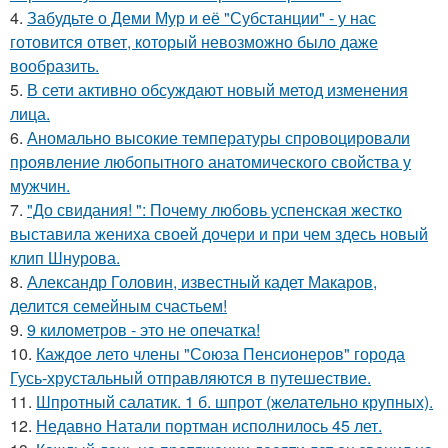
4.
Забудьте о Деми Мур и её "Субстанции" - у нас
готовится ответ, который невозможно было даже
вообразить.
5.
В сети активно обсуждают новый метод изменения
лица.
6.
Аномально высокие температуры спровоцировали
проявление любопытного анатомического свойства у
мужчин.
7.
"До свидания! ": Почему любовь успенская жестко
выставила жениха своей дочери и при чем здесь новый
клип Шнурова.
8.
Александр Головин, известный кадет Макаров,
делится семейным счастьем!
9.
9 километров - это не опечатка!
10.
Каждое лето члены "Союза Пенсионеров" города
Гусь-хрустальный отправляются в путешествие.
11.
Шпротный салатик. 1 б. шпрот (желательно крупных).
12.
Недавно Натали портман исполнилось 45 лет.