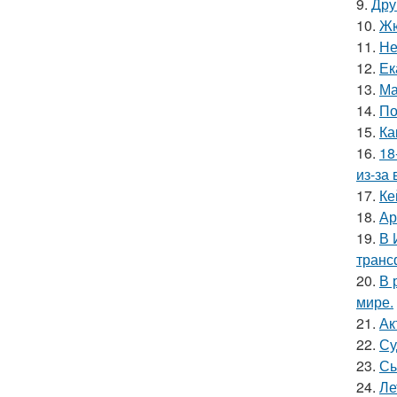
9.
Дру
10.
Жю
11.
Не
12.
Ек
13.
Ма
14.
По
15.
Ка
16.
18
из-за
17.
Ке
18.
Ар
19.
В 
транс
20.
В 
мире.
21.
Ак
22.
Су
23.
Сы
24.
Ле