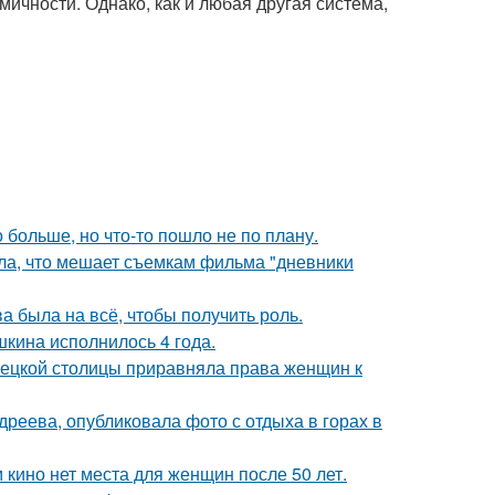
мичности. Однако, как и любая другая система,
больше, но что-то пошло не по плану.
ала, что мешает съемкам фильма "дневники
а была на всё, чтобы получить роль.
кина исполнилось 4 года.
мецкой столицы приравняла права женщин к
реева, опубликовала фото с отдыха в горах в
 кино нет места для женщин после 50 лет.