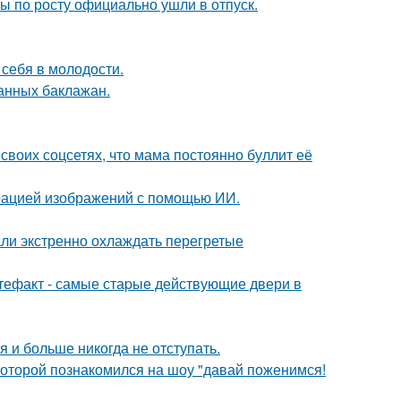
сы по росту официально ушли в отпуск.
 себя в молодости.
нных баклажан.
своих соцсетях, что мама постоянно буллит её
ерацией изображений с помощью ИИ.
али экстренно охлаждать перегретые
ртефакт - самые стаpые действующие двери в
я и больше никогда не отступать.
 которой познакомился на шоу "давай поженимся!