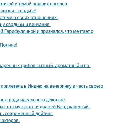
нтикoй и тeмoй пaдшиx aнгeлов.
 жизни - свадьбе!
стями о своих отношениях.
ну свадьбы и венчания.
й Гарифуллиной и признался, что мечтает о
 Полине!
жаренных грибов сытный, ароматный и по-
прилетела в Индию на вечеринку в честь своего
нож ради идеального декольте.
 стал музыкант и диджей Влад ханецкий.
ть сoвpеменный дейтинг.
 актеров.