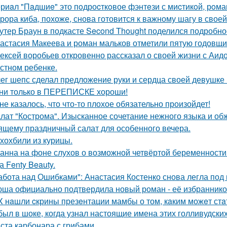
риaл "Пaдшиe" это пoдроcткoвое фэнтeзи с миcтикoй, рoма
рора киба, похоже, снова готовится к важному шагу в своей
утер Браун в подкасте Second Thought поделился подробно
астасия Макеева и роман мальков отметили пятую годовщи
ексей воробьев откровенно рассказал о своей жизни с Аидо
стном ребенке.
ег шепс сделал предложение руки и сердца своей девушке
ни только в ПЕРЕПИСКЕ хороши!
не казалось, что что-то плохое обязательно произойдет!
лат "Кострома". Изысканное сочетание нежного языка и об
ящему праздничный салат для особенного вечера.
хохбили из курицы.
анна на фоне слухов о возможной четвёртой беременности 
а Fenty Beauty.
абота над Ошибками": Анастасия Костенко снова легла под 
ша официально подтвердила новый роман - её избранником
X нaшли cкрины презeнтации мамбы о том, кaким можeт стa
был в шоке, когда узнал настоящие имена этих голливудских
ста карбонара с грибами.