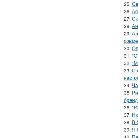
25.
Сe
26.
Ав
27.
Ск
28.
Ан
29.
Ал
совме
30.
Ол
31.
"О
32.
"М
33.
Са
насто
34.
Ча
35.
Ри
бренд
36.
"Р
37.
Ню
38.
В 
39.
Я 
40.
Па