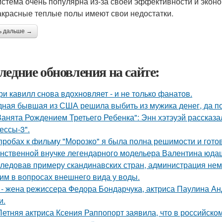
истема очень популярна из-за своей эффективности и эконо
красные теплые полы имеют свои недостатки.
ь дальше →
ледние обновления на сайте:
ри кавилл снова вдохновляет - и не только фанатов.
ная бывшая из США решила выбить из мужика денег, да по 
Занята Рождением Третьего Ребенка": Энн хэтэуэй рассказ
ессы-3".
пробах к фильму "Морозко" я была полна решимости и готов
нственной внучке легендарного модельера Валентина юдаш
ледовав примеру скандинавских стран, администрация не
им в вопросах внешнего вида у воды.
 - жена режиссера Федора Бондарчука, актриса Паулина Анд
и.
Летняя актриса Ксения Раппопорт заявила, что в российском