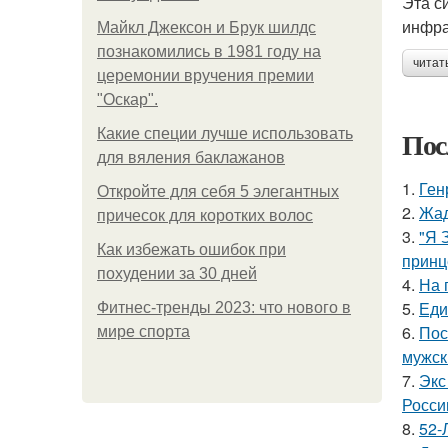
Эта с
инфра
Майкл Джексон и Брук шилдс
познакомились в 1981 году на
читат
церемонии вручения премии
"Оскар".
Пос
Какие специи лучше использовать
для вяления баклажанов
1.
Ген
Откройте для себя 5 элегантных
2.
Жад
причесок для коротких волос
3.
"Я 
Как избежать ошибок при
принц
похудении за 30 дней
4.
На 
5.
Еди
Фитнес-тренды 2023: что нового в
6.
Пос
мире спорта
мужск
7.
Экс
Росси
8.
52-