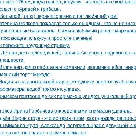
г ниже 175 см, когда нашёл девушку - и теперь все комплек
льен с курицей и грибами.
большой (14 кг) черныш срочно ищет любящий дом!
атерина Волкова пожалела только об одном - что не ценила
ринованные баклажаны. Самый любимый рецепт маринова
трясающее по вкусу и простоте печенье!
к пережить неудачную стрижку.
-Летняя дочь телеведущей, Полина Аксенова, поделилась в 
 внешности.
йтлин нер долго работала в компании, занимающейся ген
мянский торт "Микадо".
Индии из-за аномальной жары сотрудники энергослужб нач
форматоры водой прямо на улицах.
римском пантеoне до сих пор можно увидеть уникальный а
триса Ирина Горбачева откровенными снимками удивила.
дьба Шэрон стоун - это история о том, как однажды решитьс
н Михаила круга, Александр, вступил в брак с девушкой, с
то пахнет не сладко, но очень приятно.