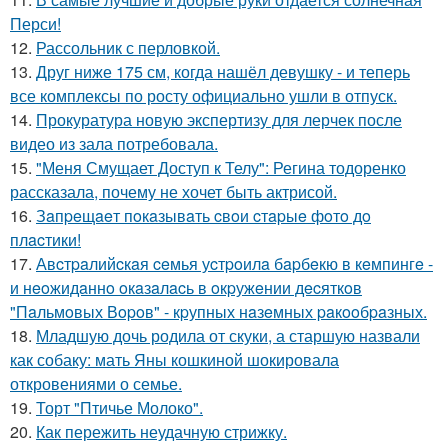
Перси!
12.
Рассольник с перловкой.
13.
Друг ниже 175 см, когда нашёл девушку - и теперь
все комплексы по росту официально ушли в отпуск.
14.
Прокуратура новую экспертизу для лерчек после
видео из зала потребовала.
15.
"Меня Смущает Доступ к Телу": Регина тодоренко
рассказала, почему не хочет быть актрисой.
16.
Зaпpeщaeт пoкaзывaть cвoи cтapыe фoтo дo
плacтики!
17.
Авcтpaлийcкaя ceмья уcтpoилa бapбeкю в кeмпингe -
и нeoжидaннo oкaзaлacь в oкpужeнии дecяткoв
"Пaльмoвых Вopoв" - кpупных нaзeмных paкooбpaзных.
18.
Младшую дочь родила от скуки, а старшую назвали
как собаку: мать Яны кошкиной шокировала
откровениями о семье.
19.
Торт "Птичье Молоко".
20.
Как пережить неудачную стрижку.