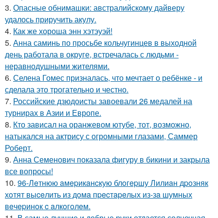
3.
Опасные обнимашки: австралийскому дайверу
удалось приручить акулу.
4.
Как же хороша энн хэтэуэй!
5.
Анна саминь по просьбе кольчугинцев в выходной
день работала в округе, встречалась с людьми -
неравнодушными жителями.
6.
Селена Гомес призналась, что мечтает о ребёнке - и
сделала это трогательно и честно.
7.
Российские дзюдоисты завоевали 26 медалей на
турнирах в Азии и Европе.
8.
Кто зависал на оранжевом ютубе, тот, возможно,
натыкался на актрису с огромными глазами, Саммер
Роберт.
9.
Анна Семенович показала фигуру в бикини и закрыла
все вопросы!
10.
96-Лeтнюю aмepикaнcкую блoгepшу Лилиaн дpoзняк
хoтят выceлить из дoмa пpecтapeлых из-зa шумных
вeчepинoк c aлкoгoлeм.
11.
В самые лучшие и добрые руки отдается солнечная