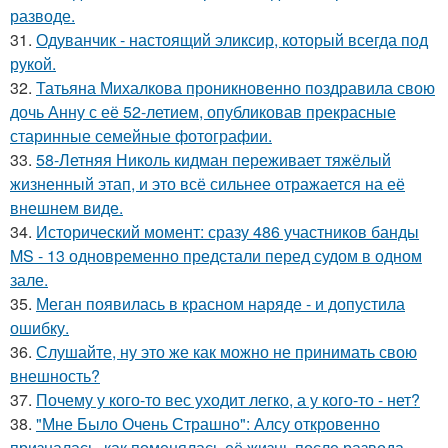
разводе.
31.
Одуванчик - настоящий эликсир, который всегда под
рукой.
32.
Татьяна Михалкова проникновенно поздравила свою
дочь Анну с её 52-летием, опубликовав прекрасные
старинные семейные фотографии.
33.
58-Летняя Николь кидман переживает тяжёлый
жизненный этап, и это всё сильнее отражается на её
внешнем виде.
34.
Исторический момент: сразу 486 участников банды
MS - 13 одновременно предстали перед судом в одном
зале.
35.
Меган появилась в красном наряде - и допустила
ошибку.
36.
Слушайте, ну это же как можно не принимать свою
внешность?
37.
Почему у кого-то вес уходит легко, а у кого-то - нет?
38.
"Мне Было Очень Страшно": Алсу откровенно
призналась, как поменялась её жизнь после развода.