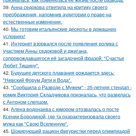
39.
Анна седокова ответила на критику своего
преображения, напомнив аудитории о праве на
естественные изменения.
40.
Мы готовим итальянские десерты в домашних
условиях!
41.
Интернет взорвался после появления ролика с
участием Анны седоковой и джигана,
сопровождавшегося её загадочной фразой: "Счастье
Любит Тишину".
42.
Будущее детского плавания рождается здесь:
"Невский Форум Дети и Вода".
43.
"Сообщила о Разводе с Мужем" - 35-летняя стендап -
комик Виктория Складчикова призналась, что развелась
с Антоном слепцом.
44.
Алена водонаева с юмором отозвалась о посте
Ксении Бородиной, где та охарактеризовала своего
мужа как "Свою Вселенную".
45.
Шокирующий рацион фигуристки перед олимпиадой