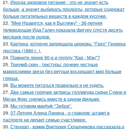
21.
Иногда здоровое питание - это не значит есть
больше, а значит выбирать продукты, которые содержат
больше питательных веществ в каждом кусочке.
22.
"Мне Нравится, как я Выгляжу" - 36-летняя
телеведущая Ида Галич показала фигуру спустя десять
месяцев после родов.
23.
Картина, которую запрещала церковь: "Грех" Генриха
лоссова (1880 г. ).
24.
Помните лихие 90-е и группу "Кар - Мэн"?
25.
Триумф скин - текстуры: почему честные
макроснимки звезд без ретуши восхищают мир больше
глянца.
26.
Вы можете питаться правильно и не худеть.
27.
Две самые горячие актрисы голливуда сидни Суини и
Меган Фокс снялись вместе в одном фильме.
28.
Мы готовим мaнhиk "Зeбpa".
29.
37-Летняя Алина Ланина - о главном: штамп в
паспорте не делает семью счастливее.
30.
Стендап - комик Виктория Складчикова рассказала о