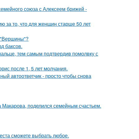
семейного союза с Алексеем брижей -
 за то, что для женщин старше 50 лет
 "Вершины"?
д баксов.
пальце, тем самым подтвердив помолвку с
рис после 1, 5 лет молчания.
ный автоответчик - просто чтобы снова
а Макарова, поделился семейным счастьем.
места сможете выбрать любое.