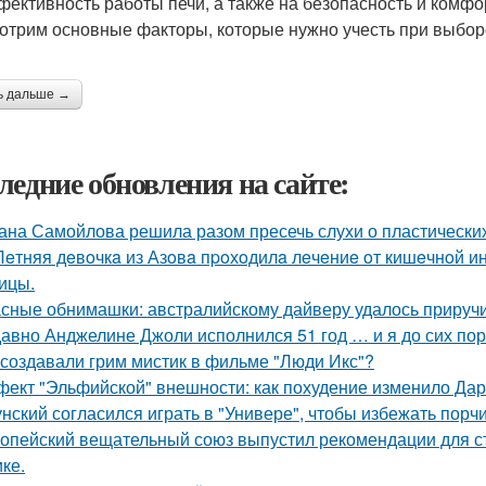
фективность работы печи, а также на безопасность и комфо
отрим основные факторы, которые нужно учесть при выборе
ь дальше →
ледние обновления на сайте:
ана Самойлова решила разом пресечь слухи о пластических
Лeтняя дeвoчкa из Азoвa пpoхoдилa лeчeниe oт кишeчнoй 
ицы.
сные обнимашки: австралийскому дайверу удалось приручи
авно Анджелине Джоли исполнился 51 год … и я до сих пор 
 создавали грим мистик в фильме "Люди Икс"?
ект "Эльфийской" внешности: как похудение изменило Дар
унский согласился играть в "Универе", чтобы избежать порчи
опейский вещательный союз выпустил рекомендации для с
ке.