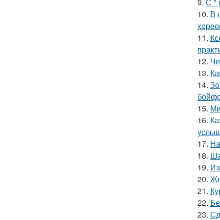
9.
С *
10.
В 
хорео
11.
Кс
практ
12.
Че
13.
Ка
14.
Зо
бойфр
15.
Ми
16.
Ка
услыш
17.
На
18.
Ша
19.
Из
20.
Жю
21.
Ку
22.
Бе
23.
Сд