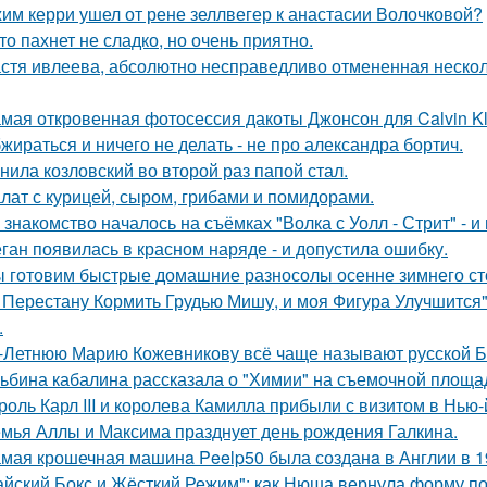
им керри ушел от рене зеллвегер к анастасии Волочковой?
то пахнет не сладко, но очень приятно.
стя ивлеева, абсолютно несправедливо отмененная несколь
мая откровенная фотосессия дакоты Джонсон для Calvin Kl
жираться и ничего не делать - не про александра бортич.
нила козловский во второй раз папой стал.
лат с курицей, сыром, грибами и помидорами.
 знакомство началось на съёмках "Волка с Уолл - Стрит" - и
ган появилась в красном наряде - и допустила ошибку.
 готовим быстрые домашние разносолы осенне зимнего ст
 Перестану Кормить Грудью Мишу, и моя Фигура Улучшится"
.
-Летнюю Марию Кожевникову всё чаще называют русской Б
ьбина кабалина рассказала о "Химии" на съемочной площа
роль Карл III и королева Камилла прибыли с визитом в Нью
мья Аллы и Максима празднует день рождения Галкина.
мая крошечная машинa Peelp50 была созданa в Англии в 19
айский Бокс и Жёсткий Режим": как Нюша вернула форму по