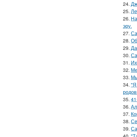
24.
Дж
25.
Ле
26.
На
эру.
27.
Са
28.
Об
29.
Да
30.
Са
31.
Их
32.
Ме
33.
Мы
34.
"Я
родов
35.
41
36.
Ал
37.
Ко
38.
Се
39.
Са
40.
"Т