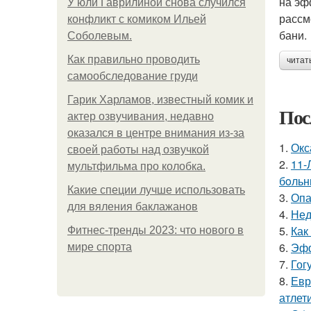
на эф
У юли Гаврилиной снова случился
рассм
конфликт с комиком Ильей
бани.
Соболевым.
Как правильно проводить
читат
самообследование груди
Гарик Харламов, известный комик и
Пос
актер озвучивания, недавно
оказался в центре внимания из-за
1.
Окс
своей работы над озвучкой
2.
11-
мультфильма про колобка.
бoльн
Какие специи лучше использовать
3.
Опа
для вяления баклажанов
4.
Нед
5.
Как
Фитнес-тренды 2023: что нового в
6.
Эфф
мире спорта
7.
Гог
8.
Евр
атлети