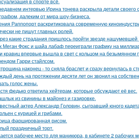
 ксуализация в спорте всё.
недавнем интервью Ирина тонева раскрыла детали своего 
графом, далеким от мира шоу-бизнеса.
ения Раппопорт раскритиковала современную киноиндустрию
ически не пишут главных ролей.
рез какие страдания пришлось пройти звезде нашумевшей
к Меган Фокс и шайа лабаф переиграли графику на миллиар
и кравиц впервые вышла в свет с кольцом на безымянном 
ендом Гарри стайлсом.
трошина наконец - то сняла браслет и сразу вернулась в сто
ждый день на протяжении десяти лет он звонил на собствен
ать голос жены.
стя федько ответила хейтерам, которые обсуждают её вес.
шлык из свинины в майонез и газировке.
вестный актер Александр Головин, сыгравший юного кадет
льен с курицей и грибами.
рица фаршированная рисом.
лый праздничный торт.
ается рабочее место для маникюра, в кабинете 2 рабочих 