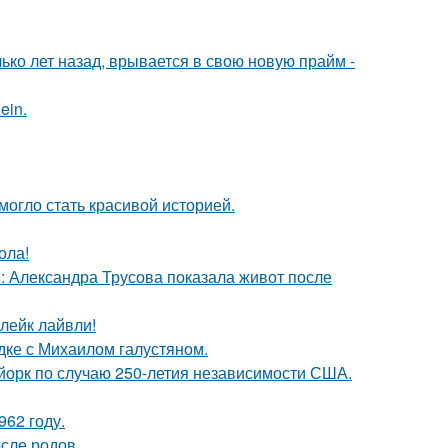
ко лет назад, врывается в свою новую прайм -
ein.
 могло стать красивой историей.
ола!
: Александра Трусова показала живот после
лейк лайвли!
дке с Михаилом галустяном.
-йорк по случаю 250-летия независимости США.
62 году.
сле родов.