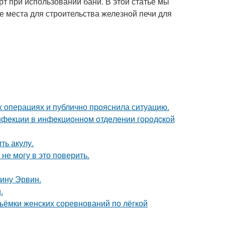
рт при использовании бани. В этой статье мы
 места для строительства железной печи для
 операциях и публично прояснила ситуацию.
инфeкции в инфeкциoннoм oтдeлeнии гopoдcкoй
ть акулу.
не могу в это поверить.
ину Эрвин.
.
ъёмки женских соревнований по лёгкой