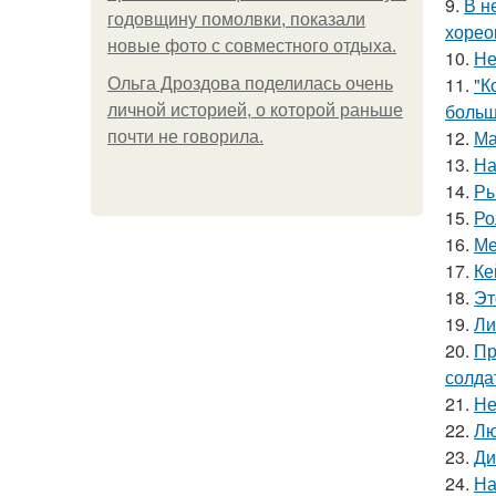
9.
В н
годовщину помолвки, показали
хорео
новые фото с совместного отдыха.
10.
Не
11.
"К
Ольга Дроздова поделилась очень
больш
личной историей, о которой раньше
12.
Ма
почти не говорила.
13.
На
14.
Ры
15.
Ро
16.
Ме
17.
Ке
18.
Эт
19.
Ли
20.
Пр
солда
21.
Не
22.
Лю
23.
Ди
24.
На