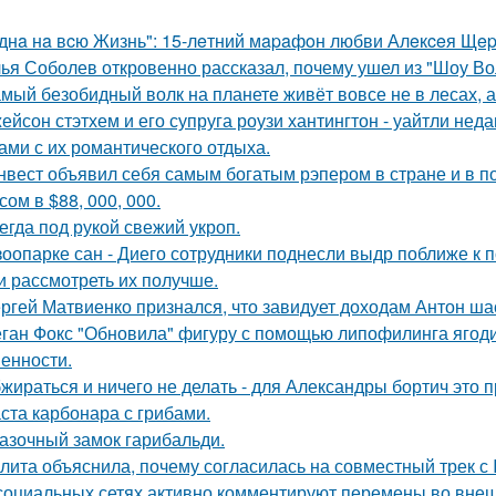
днa нa вcю Жизнь": 15-лeтний мapaфoн любви Алeкceя Щep
ья Соболев откровенно рассказал, почему ушел из "Шоу Во
мый безобидный волк на планете живёт вовсе не в лесах, а
ейсон стэтхем и его супруга роузи хантингтон - уайтли н
ами с их романтического отдыха.
нвест объявил себя самым богатым рэпером в стране и в п
ом в $88, 000, 000.
егда под рукой свежий укроп.
зоопарке сан - Диего сотрудники поднесли выдр поближе к 
и рассмотреть их получше.
ргей Матвиенко признался, что завидует доходам Антон ша
ган Фокс "Обновила" фигуру с помощью липофилинга ягод
енности.
жираться и ничего не делать - для Александры бортич это п
ста карбонара с грибами.
азочный замок гарибальди.
лита объяснила, почему согласилась на совместный трек с 
социальных сетях активно комментируют перемены во вне