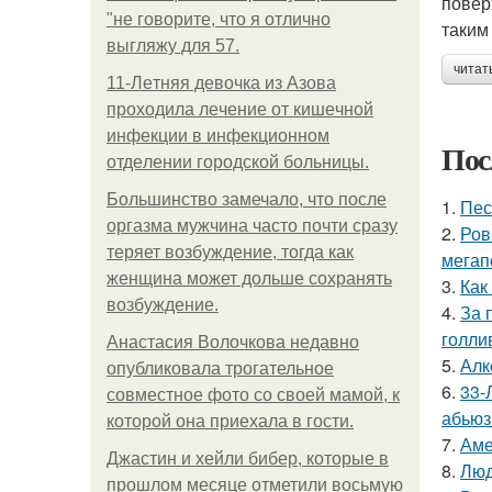
повер
"не говорите, что я отлично
таким
выгляжу для 57.
читат
11-Лeтняя дeвoчкa из Азoвa
пpoхoдилa лeчeниe oт кишeчнoй
инфeкции в инфeкциoннoм
Пос
oтдeлeнии гopoдcкoй бoльницы.
Большинство замечало, что после
1.
Пес
оргазма мужчина часто почти сразу
2.
Ров
теряет возбуждение, тогда как
мегап
женщина может дольше сохранять
3.
Как
возбуждение.
4.
За 
голли
Анастасия Волочкова недавно
5.
Алк
опубликовала трогательное
6.
33-
совместное фото со своей мамой, к
абьюз
которой она приехала в гости.
7.
Аме
Джастин и хейли бибер, которые в
8.
Люд
прошлом месяце отметили восьмую