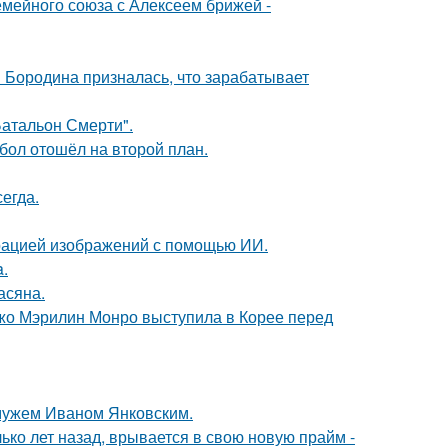
мейного союза с Алексеем брижей -
я Бородина призналась, что зарабатывает
атальон Смерти".
бол отошёл на второй план.
егда.
ерацией изображений с помощью ИИ.
a.
асяна.
жо Мэрилин Монро выступила в Корее перед
 мужем Иваном Янковским.
ко лет назад, врывается в свою новую прайм -