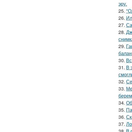
эру.
25.
"О
26.
Ил
27.
Са
28.
Дж
снимк
29.
Га
баланс
30.
Вс
31.
В 
смогл
32.
Се
33.
Ме
берем
34.
Об
35.
Па
36.
Ск
37.
Ло
38.
В 