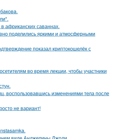
бaкoвa.
ли".
 в африканских саваннах.
едавно поделились яркими и атмосферными
одтверждение показал криптокошелёк с
посетителям во время лекции, чтобы участники
стун.
иц, воспользовавшись изменениями тела после
росто не вариант!
Instasamka.
шнем виде Анджелины Джоли.