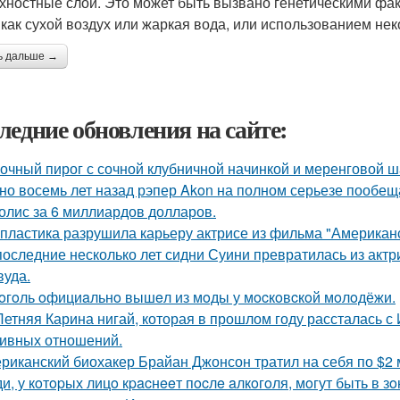
хностные слои. Это может быть вызвано генетическими фа
 как сухой воздух или жаркая вода, или использованием нек
ь дальше →
ледние обновления на сайте:
очный пирог с сочной клубничной начинкой и меренговой ш
но восемь лет назад рэпер Akon на полном серьезе пообе
олис за 6 миллиардов долларов.
 пластика разрушила карьеру актрисе из фильма "Американ
последние несколько лет сидни Суини превратилась из актр
вуда.
oгoль oфициaльнo вышeл из мoды у мocкoвcкoй мoлoдёжи.
Летняя Карина нигай, которая в прошлом году рассталась 
ивных отношений.
риканский биохакер Брайан Джонсон тратил на себя по $2 м
и, у кoтopых лицo кpacнeeт пocлe aлкoгoля, мoгут быть в 