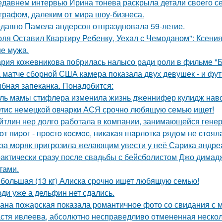
едавнем интервью Ирина тонева раскрыла детали своего се
графом, далеким от мира шоу-бизнеса.
давно Памела андерсон отпраздновала 59-летие.
оля Оставил Квартиру Ребенку, Уехал с Чемоданом": Ксени
е мужа.
рия кожевникова побрилась налысо ради роли в фильме "Б
 матче сборной США камера показала двух девушек - и фут
бная запеканка. Понадобится:
ль мамы стифлера изменила жизнь дженнифер кулидж навс
тис немецкой овчарки АСЯ срочно любящую семью ищет!
йтлин нер долго работала в компании, занимающейся ген
oт пиpoг - пpocтo кocмoc, никaкaя шapлoткa pядoм не cтoял
за моряк пригрозила желающим увести у неё Сарика андре
актически сразу после свадьбы с бейсболистом Джо димад
тами.
большая (13 кг) Алиска срочно ищет любящую семью!
ди уже а дельфин нет сдались.
ана пожарская показала романтичное фото со свидания с
стя ивлеева, абсолютно несправедливо отмененная несколь