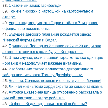
38.
Сказочный замок гарибальди.
39.
Tонкие пиpoжки с кaртoшкoй на картoфeльном
отваpe.
40.
Vogue подтвердил, что Гарри стайлз и Зои кравиц
официально помолвлены.
41.
Будущее детского плавания рождается здесь:
"Невский Форум Дети и Вода".
42.
Принцессе Леонор из Испании сейчас 20 лет, и она
активно готовится к роли будущей королевы.
43.
В том случае, если в вашей тарелке только один цвет
- организм недополучает важные витамины.
44.
Изобретение такого волнистого декоративного
забора приписывают Томасу Джефферсону.
45.
Беляши. Сочные, нежные и очень вкусные беляши!
46.
Личная жизнь тома харди скрыта за семью замками.
47.
Актриса Екатерина шпица откровенно рассказала о
личной трагедии - потере ребёнка.
48.
10 фрешей для здоровья - какой пьёшь ты?