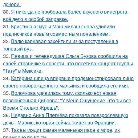
дочери.
30.
Я никогда не пробовала более вкусного винегрета:
всё дело в особой заправке.
31.
Кристина асмус и Маш милаш снова удивили
подписчиков новым совместным появлением.
32.
Валю карнавал захейтили из-за поступления в
топовый вуз.
33.
Певица и телеведущая Ольга Бузова сообщила на
своей страничке в соцсети, что посетила концерт группы
"Тату" в Мексике.
34.
Катерина шпица впервые продемонстрировала лицо
своего новорожденного мальчика и сообщила его имя.
35.
Волочкова удивилась тому, сколько ест новая
возлюбленная Диброва: "У Меня Ощущение, что ты все
Время Столько Жрешь".
36.
Недавно Анна Плетнёва показала повзрослевшую
дочь - Марию, которая сейчас живёт во Франции.
37.
Так выглядит самая маленькая пара в мире, их
примерно по 90 см.