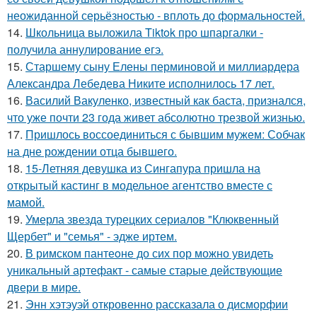
неожиданной серьёзностью - вплоть до формальностей.
14.
Школьница выложила Tiktok про шпаргалки -
получила аннулирование егэ.
15.
Старшему сыну Елены перминовой и миллиардера
Александра Лебедева Никите исполнилось 17 лет.
16.
Василий Вакуленко, известный как баста, признался,
что уже почти 23 года живет абсолютно трезвой жизнью.
17.
Пришлось воссоединиться с бывшим мужем: Собчак
на дне рождении отца бывшего.
18.
15-Летняя девушка из Сингапура пришла на
открытый кастинг в модельное агентство вместе с
мамой.
19.
Умерла звезда турецких сериалов "Клюквенный
Щербет" и "семья" - эдже иртем.
20.
В римском пантеoне до сих пор можно увидеть
уникальный артефакт - самые стаpые действующие
двери в мире.
21.
Энн хэтэуэй откровенно рассказала о дисморфии