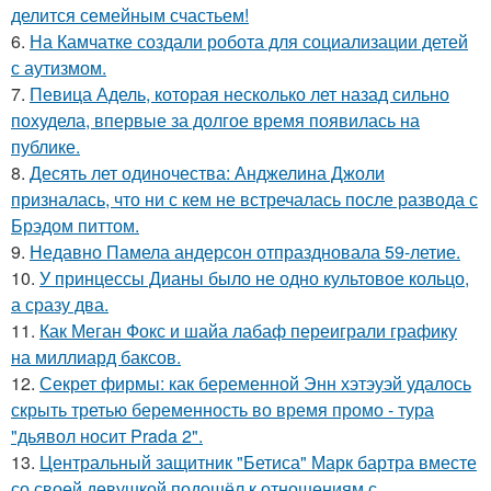
делится семейным счастьем!
6.
На Камчатке создали робота для социализации детей
с аутизмом.
7.
Певица Адель, которая несколько лет назад сильно
похудела, впервые за долгое время появилась на
публике.
8.
Десять лет одиночества: Анджелина Джоли
призналась, что ни с кем не встречалась после развода с
Брэдом питтом.
9.
Недавно Памела андерсон отпраздновала 59-летие.
10.
У принцессы Дианы было не одно культовое кольцо,
а сразу два.
11.
Как Меган Фокс и шайа лабаф переиграли графику
на миллиард баксов.
12.
Секрет фирмы: как беременной Энн хэтэуэй удалось
скрыть третью беременность во время промо - тура
"дьявол носит Prada 2".
13.
Центральный защитник "Бетиса" Марк бартра вместе
со своей девушкой подошёл к отношениям с