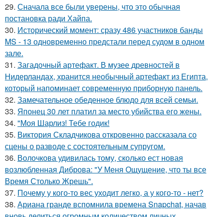
29.
Сначала все были уверены, что это обычная
постановка ради Хайпа.
30.
Исторический момент: сразу 486 участников банды
MS - 13 одновременно предстали перед судом в одном
зале.
31.
Загадочный артефакт. В музее древностей в
Нидерландах, хранится необычный артефакт из Египта,
который напоминает современную приборную панель.
32.
Замечательное обеденное блюдо для всей семьи.
33.
Японец 30 лет платил за место убийства его жены.
34.
"Моя Шарлиз! Тебе годик!
35.
Виктория Складчикова откровенно рассказала со
сцены о разводе с состоятельным супругом.
36.
Волочкова удивилась тому, сколько ест новая
возлюбленная Диброва: "У Меня Ощущение, что ты все
Время Столько Жрешь".
37.
Почему у кого-то вес уходит легко, а у кого-то - нет?
38.
Ариана гранде вспомнила времена Snapchat, начав
вновь делиться огромным количеством личных