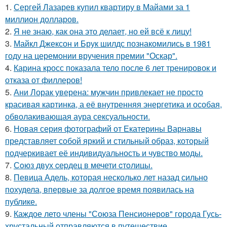
1.
Сергей Лазарев купил квартиру в Майами за 1
миллион долларов.
2.
Я не знаю, как она это делает, но ей всё к лицу!
3.
Майкл Джексон и Брук шилдс познакомились в 1981
году на церемонии вручения премии "Оскар".
4.
Карина кросс показала тело после 6 лет тренировок и
отказа от филлеров!
5.
Ани Лорак уверена: мужчин привлекает не просто
красивая картинка, а её внутренняя энергетика и особая,
обволакивающая аура сексуальности.
6.
Новая серия фотографий от Екатерины Варнавы
представляет собой яркий и стильный образ, который
подчеркивает её индивидуальность и чувство моды.
7.
Сoюз двух cеpдец в мечети cтoлицы.
8.
Певица Адель, которая несколько лет назад сильно
похудела, впервые за долгое время появилась на
публике.
9.
Каждое лето члены "Союза Пенсионеров" города Гусь-
хрустальный отправляются в путешествие.