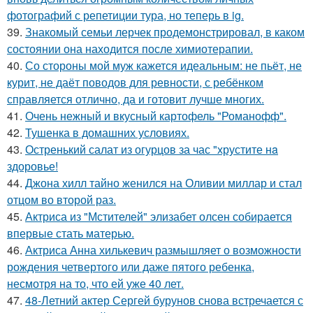
фотографий с репетиции тура, но теперь в ig.
39.
Знакомый семьи лерчек продемонстрировал, в каком
состоянии она находится после химиотерапии.
40.
Со стороны мой муж кажется идеальным: не пьёт, не
курит, не даёт поводов для ревности, с ребёнком
справляется отлично, да и готовит лучше многих.
41.
Очень нежный и вкусный картофель "Романофф".
42.
Тушенка в домашних условиях.
43.
Остренький салат из огурцов за час "хрустите нa
здоровье!
44.
Джона хилл тайно женился на Оливии миллар и стал
отцом во второй раз.
45.
Актриса из "Мстителей" элизабет олсен собирается
впервые стать матерью.
46.
Актриса Анна хилькевич размышляет о возможности
рождения четвертого или даже пятого ребенка,
несмотря на то, что ей уже 40 лет.
47.
48-Летний актер Сергей бурунов снова встречается с