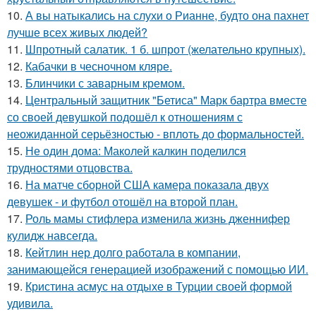
10.
А вы натыкались на слухи о Рианне, будто она пахнет
лучше всех живых людей?
11.
Шпротный салатик. 1 б. шпрот (желательно крупных).
12.
Кабачки в чесночном кляре.
13.
Блинчики с заварным кремом.
14.
Центральный защитник "Бетиса" Марк бартра вместе
со своей девушкой подошёл к отношениям с
неожиданной серьёзностью - вплоть до формальностей.
15.
Не один дома: Маколей калкин поделился
трудностями отцовства.
16.
На матче сборной США камера показала двух
девушек - и футбол отошёл на второй план.
17.
Роль мамы стифлера изменила жизнь дженнифер
кулидж навсегда.
18.
Кейтлин нер долго работала в компании,
занимающейся генерацией изображений с помощью ИИ.
19.
Кристина асмус на отдыхе в Турции своей формой
удивила.