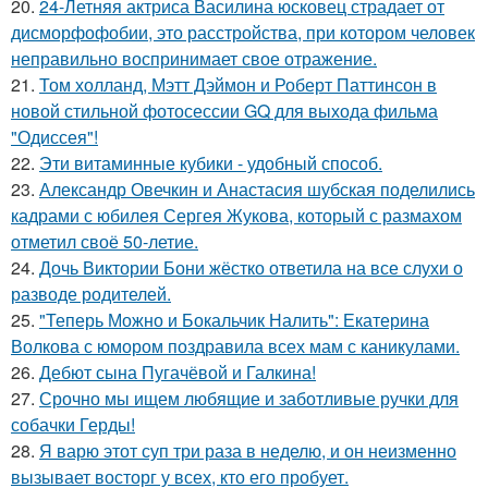
20.
24-Летняя актриса Василина юсковец страдает от
дисморфофобии, это расстройства, при котором человек
неправильно воспринимает свое отражение.
21.
Том холланд, Мэтт Дэймон и Роберт Паттинсон в
новой стильной фотосессии GQ для выхода фильма
"Одиссея"!
22.
Эти витаминные кубики - удобный способ.
23.
Александр Овечкин и Анастасия шубская поделились
кадрами с юбилея Сергея Жукова, который с размахом
отметил своё 50-летие.
24.
Дочь Виктории Бони жёстко ответила на все слухи о
разводе родителей.
25.
"Теперь Можно и Бокальчик Налить": Екатерина
Волкова с юмором поздравила всех мам с каникулами.
26.
Дебют сына Пугачёвой и Галкина!
27.
Срочно мы ищем любящие и заботливые ручки для
собачки Герды!
28.
Я варю этот суп три раза в неделю, и он неизменно
вызывает восторг у всех, кто его пробует.