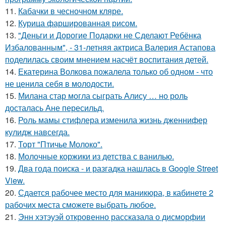
11.
Кабачки в чесночном кляре.
12.
Курица фаршированная рисом.
13.
"Деньги и Дорогие Подарки не Сделают Ребёнка
Избалованным", - 31-летняя актриса Валерия Астапова
поделилась своим мнением насчёт воспитания детей.
14.
Екатерина Волкова пожалела только об одном - что
не ценила себя в молодости.
15.
Милана стар могла сыграть Алису … но роль
досталась Ане пересильд.
16.
Роль мамы стифлера изменила жизнь дженнифер
кулидж навсегда.
17.
Торт "Птичье Молоко".
18.
Молочные коржики из детства с ванилью.
19.
Два года поиска - и разгадка нашлась в Google Street
View.
20.
Сдается рабочее место для маникюра, в кабинете 2
рабочих места сможете выбрать любое.
21.
Энн хэтэуэй откровенно рассказала о дисморфии