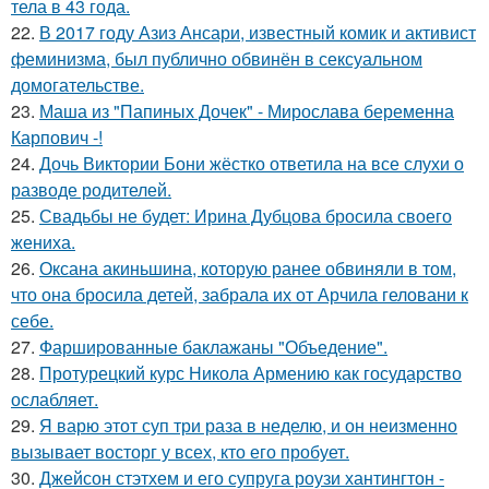
тела в 43 года.
22.
В 2017 году Азиз Ансари, известный комик и активист
феминизма, был публично обвинён в сексуальном
домогательстве.
23.
Маша из "Папиных Дочек" - Мирослава беременна
Карпович -!
24.
Дочь Виктории Бони жёстко ответила на все слухи о
разводе родителей.
25.
Свадьбы не будет: Ирина Дубцова бросила своего
жениха.
26.
Оксана акиньшина, которую ранее обвиняли в том,
что она бросила детей, забрала их от Арчила геловани к
себе.
27.
Фаршированные баклажаны "Объедение".
28.
Протурецкий курс Никола Армению как государство
ослабляет.
29.
Я варю этот суп три раза в неделю, и он неизменно
вызывает восторг у всех, кто его пробует.
30.
Джейсон стэтхем и его супруга роузи хантингтон -