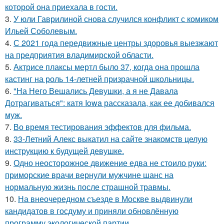
которой она приехала в гости.
3.
У юли Гаврилиной снова случился конфликт с комиком
Ильей Соболевым.
4.
С 2021 года передвижные центры здоровья выезжают
на предприятия владимирской области.
5.
Актрисе плаксы мертл было 37, когда она прошла
кастинг на роль 14-летней призрачной школьницы.
6.
"На Него Вешались Девушки, а я не Давала
Дотрагиваться": катя Iowa рассказала, как ее добивался
муж.
7.
Во время тестирования эффектов для фильма.
8.
33-Летний Алекс выкатил на сайте знакомств целую
инструкцию к будущей девушке.
9.
Одно неосторожное движение едва не стоило руки:
приморские врачи вернули мужчине шанс на
нормальную жизнь после страшной травмы.
10.
На внеочередном съезде в Москве выдвинули
кандидатов в госдуму и приняли обновлённую
программу экологической партии.