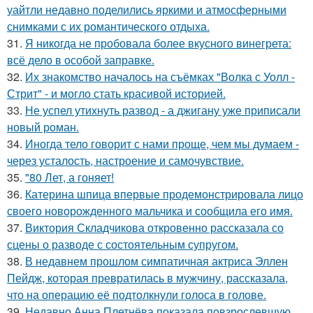
уайтли недавно поделились яркими и атмосферными
снимками с их романтического отдыха.
31.
Я никогда не пробовала более вкусного винегрета:
всё дело в особой заправке.
32.
Их знакомство началось на съёмках "Волка с Уолл -
Стрит" - и могло стать красивой историей.
33.
Не успел утихнуть развод - а джигану уже приписали
новый роман.
34.
Иногда тело говорит с нами проще, чем мы думаем -
через усталость, настроение и самочувствие.
35.
"80 Лет, а гоняет!
36.
Катерина шпица впервые продемонстрировала лицо
своего новорожденного мальчика и сообщила его имя.
37.
Виктория Складчикова откровенно рассказала со
сцены о разводе с состоятельным супругом.
38.
В недавнем прошлом симпатичная актриса Эллен
Пейдж, которая превратилась в мужчину, рассказала,
что на операцию её подтолкнули голоса в голове.
39.
Недавно Анна Плетнёва показала повзрослевшую