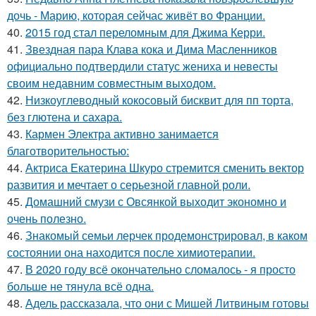
дочь - Марию, которая сейчас живёт во Франции.
40.
2015 год стал переломным для Джима Керри.
41.
Звездная пара Клава кока и Дима Масленников
официально подтвердили статус жениха и невесты
своим недавним совместным выходом.
42.
Низкоуглеводный кокосовый бисквит для пп торта,
без глютена и сахара.
43.
Кармен Электра активно занимается
благотворительностью:
44.
Актриса Екатерина Шкуро стремится сменить вектор
развития и мечтает о серьезной главной роли.
45.
Домашний смузи с Овсянкой выходит экономно и
очень полезно.
46.
Знакомый семьи лерчек продемонстрировал, в каком
состоянии она находится после химиотерапии.
47.
В 2020 году всё окончательно сломалось - я просто
больше не тянула всё одна.
48.
Адель рассказала, что они с Мишей Литвиным готовы