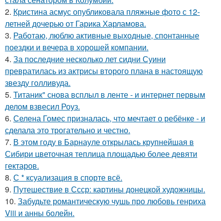
2.
Кристина асмус опубликовала пляжные фото с 12-
летней дочерью от Гарика Харламова.
3.
Работаю, люблю активные выходные, спонтанные
поездки и вечера в хорошей компании.
4.
За последние несколько лет сидни Суини
превратилась из актрисы второго плана в настоящую
звезду голливуда.
5.
Титаник" снова всплыл в ленте - и интернет первым
делом взвесил Роуз.
6.
Селена Гомес призналась, что мечтает о ребёнке - и
сделала это трогательно и честно.
7.
В этом году в Барнауле открылась крупнейшая в
Сибири цветочная теплица площадью более девяти
гектаров.
8.
С * ксуализация в спорте всё.
9.
Путешествие в Ссср: картины донецкой художницы.
10.
Забудьте романтическую чушь про любовь генриха
Viii и анны болейн.