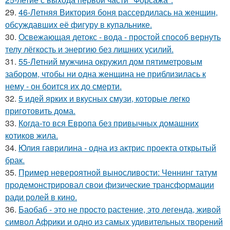
29.
46-Летняя Виктория боня рассердилась на женщин,
обсуждавших её фигуру в купальнике.
30.
Освежающая детокс - вода - простой способ вернуть
телу лёгкость и энергию без лишних усилий.
31.
55-Летний мужчина окружил дом пятиметровым
забором, чтобы ни одна женщина не приблизилась к
нему - он боится их до смерти.
32.
5 идей ярких и вкусных смузи, которые легко
приготовить дома.
33.
Когда-то вся Европа без привычных домашних
котиков жила.
34.
Юлия гаврилина - одна из актрис проекта открытый
брак.
35.
Пример невероятной выносливости: Ченнинг татум
продемонстрировал свои физические трансформации
ради ролей в кино.
36.
Баобаб - это не просто растение, это легенда, живой
символ Африки и одно из самых удивительных творений