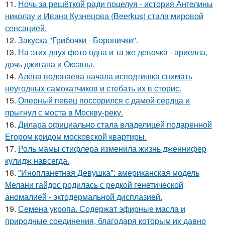
11.
Ночь за решёткой ради поцелуя - история Ангелины
николау и Ивана Кузнецова (Beerkus) стала мировой
сенсацией.
12.
Закуска "Грибочки - Боровички".
13.
На этих двух фото одна и та же девочка - ариелла,
дочь джигана и Оксаны.
14.
Алёна водонаева начала исподтишка снимать
неугодных самокатчиков и стебать их в сторис.
15.
Оперный певец поссорился с дамой сердца и
прыгнул с моста в Москву-реку.
16.
Дилара официально стала владелицей подаренной
Егором кридом московской квартиры.
17.
Роль мамы стифлера изменила жизнь дженнифер
кулидж навсегда.
18.
"Инопланетная Девушка": американская модель
Мелани гайдос родилась с редкой генетической
аномалией - эктодермальной дисплазией.
19.
Семена укропа. Содержат эфирные масла и
природные соединения, благодаря которым их давно