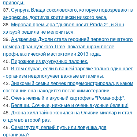
природы.
37.
Супруга Влада соколовского, которую подозревают в
анорексии, достигла критически низкого веса.
38.
Мировая премьера "дьявол носит Prada 2", и Энн
хэтэуэй решила не мелочиться.
39.
Анджелина Джоли стала героиней первого печатного
номера французского Time, показав шрам после
профилактической мастэктомии 2013 года.
40.
Пирожное из кукурузных палочек.
41.
В том случае, если в вашей тарелке только один цвет
- организм недополучает важные витамины.
42.
Знакомый семьи лерчек продемонстрировал, в каком
состоянии она находится после химиотерапии.
43.
Очень нежный и вкусный картофель "Романофф".
44.
Беляши. Сочные, нежные и очень вкусные беляши!
45.
Джона хилл тайно женился на Оливии миллар и стал
отцом во второй раз.
46.
Семаглутид: легкий путь или ловушка для
организма?