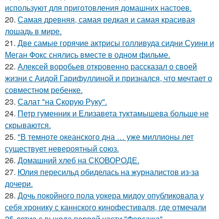
используют для приготовления домашних настоев.
20.
Самая древняя, самая редкая и самая красивая
лошадь в мире.
21.
Две самые горячие актрисы голливуда сидни Суини и
Меган Фокс снялись вместе в одном фильме.
22.
Алексей воробьев откровенно рассказал о своей
жизни с Аидой Гарифуллиной и признался, что мечтает о
совместном ребенке.
23.
Салат "на Скорую Руку".
24.
Петр гуменник и Елизавета туктамышева больше не
скрываются.
25.
"В темноте океанского дна … уже миллионы лет
существует невероятный союз.
26.
Домашний хлеб на СКОВОРОДЕ.
27.
Юлия пересильд обиделась на журналистов из-за
дочери.
28.
Дочь покойного пола уокера мидоу опубликовала у
себя хронику с каннского кинофестиваля, где отмечали
25-летие с выхода первой части "Форсажа".