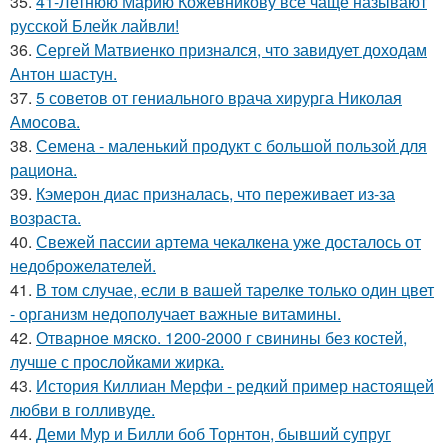
35.
41-Летнюю Марию Кожевникову всё чаще называют
русской Блейк лайвли!
36.
Сергей Матвиенко признался, что завидует доходам
Антон шастун.
37.
5 советов от гениального врача хирурга Николая
Амосова.
38.
Семена - маленький продукт с большой пользой для
рациона.
39.
Кэмерон диас призналась, что переживает из-за
возраста.
40.
Свежей пассии артема чекалкена уже досталось от
недоброжелателей.
41.
В том случае, если в вашей тарелке только один цвет
- организм недополучает важные витамины.
42.
Отварное мяско. 1200-2000 г свинины без костей,
лучше с прослойками жирка.
43.
История Киллиан Мерфи - редкий пример настоящей
любви в голливуде.
44.
Деми Мур и Билли боб Торнтон, бывший супруг