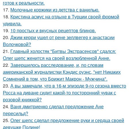
готов к реальности.
17.
Молочные коржики из детства с ванилью.
18.
Кристина асмус на отдыхе в Турции своей формой
удивила.
19.
10 простых и вкусных рецептов блинов.
20.
Джим керри ушел от рене зеллвегер к анастасии
Волочковой?
21.
Главный холостяк "Битвы Экстрасенсов" сдался:
Олег шепс женится на своей возлюбленной Анне.
22.
Завершилось расследование, и, по словам
американской журналистки Кэндис оуэнс, "нет Никаких
Сомнений в том, что Брижит Макрон - Мужчина".
23.
А вы замечали, что в 16-м эпизоде 9-го сезона вместо
Росса на диване сидит какой-то посторонний чувак с
розовой книжкой?
24.
Ваня дмитриенко сделал предложение Ане
пересильд?
25.
Олег шепс сделал предложение руки и сердца своей
девушке Полине!