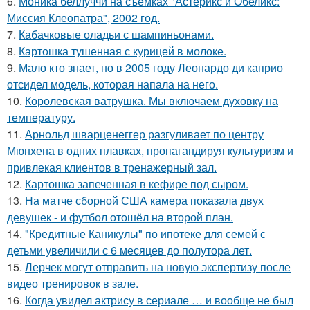
6.
Моника беллуччи на съёмках "Астерикс и Обеликс:
Миссия Клеопатра", 2002 год.
7.
Кабачковые оладьи с шампиньонами.
8.
Картошка тушенная с курицей в молоке.
9.
Мало кто знает, но в 2005 году Леонардо ди каприо
отсидел модель, которая напала на него.
10.
Королевская ватрушка. Мы включаем духовку на
температуру.
11.
Арнольд шварценеггер разгуливает по центру
Мюнхена в одних плавках, пропагандируя культуризм и
привлекая клиентов в тренажерный зал.
12.
Картошка запеченная в кефире под сыром.
13.
На матче сборной США камера показала двух
девушек - и футбол отошёл на второй план.
14.
"Кредитные Каникулы" по ипотеке для семей с
детьми увеличили с 6 месяцев до полутора лет.
15.
Лерчек могут отправить на новую экспертизу после
видео тренировок в зале.
16.
Когда увидел актрису в сериале … и вообще не был