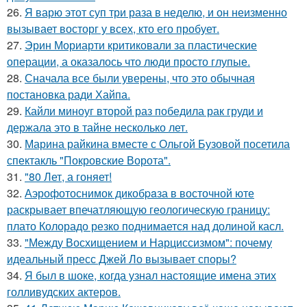
26.
Я варю этот суп три раза в неделю, и он неизменно
вызывает восторг у всех, кто его пробует.
27.
Эрин Мориарти критиковали за пластические
операции, а оказалось что люди просто глупые.
28.
Сначала все были уверены, что это обычная
постановка ради Хайпа.
29.
Кайли миноуг второй раз победила рак груди и
держала это в тайне несколько лет.
30.
Марина райкина вместе с Ольгой Бузовой посетила
спектакль "Покровские Ворота".
31.
"80 Лет, а гоняет!
32.
Аэрофотоснимок дикобpaза в восточной юте
раскрывает впечатляющую геологическую границу:
плато Колорадо резко поднимается над долиной касл.
33.
"Между Восхищением и Нарциссизмом": почему
идеальный пресс Джей Ло вызывает споры?
34.
Я был в шоке, когда узнал настоящие имена этих
голливудских актеров.