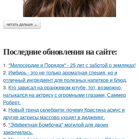
читать дальше →
Последние обновления на сайте:
1.
"Милосердие и Порядок" - 25 лет с заботой о земляках!
2.
Имбирь - это не только ароматная специя, но и
отличный ингредиент для полезных напитков и блюд.
3.
Кто зависал на оранжевом ютубе, тот, возможно,
натыкался на актрису с огромными глазами, Саммер
Роберт.
4.
Новый тренд селебрити: почему Кристина асмус и
другие актрисы массово уходят в диджеинг.
5.
"Эффектная Бомбочка" могилой для двоих
закончилась.