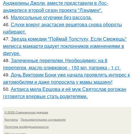
Анджелины Джоли, вместе представили в Лос-
анджелесе второй сезон проекта "Лэндмен".
45.
Малосольные огурчики без рассола.
46.
Слухи вокруг анастасия решетова снова обороты
набирают.
47.
Звезда комедии "Поймай Толстуху, Если Сможешь"
мелисса маккарти радует поклонников изменениями в
фигуре.
48.
Запеченные перепелки. Необходимио: на 8
перепелок, масло оливковое - 150 мл, паприка - 1 ст.
49.
Дочь Виктории Бони уже начала проявлять интерес к
автомобилям и даже попросила у мамы машину!
50.
Актриса мила Ершова и её муж Святослав рогожан
готовятся впервые стать родителями.
© 2026 Современная девушка
Контакты
Пользовательское соглашение
Политика конфидециальности
Обратная связь